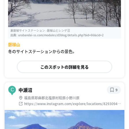
裏磐梯サイトステーション - 磐梯山とレンゲ沼
出典：
urabandai-ss.com/modules/d3blog/details.php?bid=66&cid=2
磐梯山
冬のサイトステーションからの景色。
このスポットの詳細を見る
中瀬沼
C
9
福島県耶麻郡北塩原村桧原小野川原
https://www.instagram.com/explore/locations/82930940
4