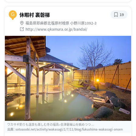
休暇村 裏磐梯
G
19
福島県耶麻郡北塩原村檜原 小野川原1092-3
http://www.qkamura.or.jp/bandai/
ワカサギ釣りも温泉も楽しむ冬の福島♪会津磐梯山を眺めつつ ...
出典：
sotoasobi.net/activity/wakasagi/1/7/11/blog/fukushima-wakasagi-onsen