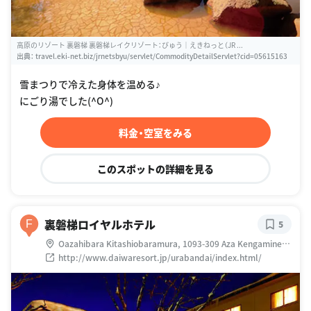
高原のリゾート 裏磐梯 裏磐梯レイクリゾート：びゅう｜えきねっと（JR ...
出典：
travel.eki-net.biz/jrnetsbyu/servlet/CommodityDetailServlet?cid=05615163
雪まつりで冷えた身体を温める♪
にごり湯でした(^O^)
料金・空室をみる
このスポットの詳細を見る
裏磐梯ロイヤルホテル
F
5
Oazahibara Kitashiobaramura, 1093-309 Aza Kengamine,
剣ケ峯 檜原 北塩原村 耶麻郡 福島県 日本
http://www.daiwaresort.jp/urabandai/index.html/