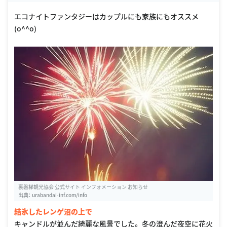
エコナイトファンタジーはカップルにも家族にもオススメ
(o^^o)
裏磐梯観光協会 公式サイト インフォメーション お知らせ
出典：
urabandai-inf.com/info
結氷したレンゲ沼の上で
キャンドルが並んだ綺麗な風景でした。 冬の澄んだ夜空に花火