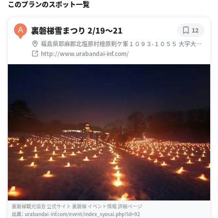
このプランのスポット一覧
裏磐梯雪まつり 2/19〜21
A
12
福島県耶麻郡北塩原村檜原剣ケ峯１０９３-１０５５ 大字大字
檜原剣ケ峯1
http://www.urabandai-inf.com/
裏磐梯観光協会 公式サイト 裏磐梯 イベント情報 詳細ページ
出典：
urabandai-inf.com/event/index_syosai.php?id=92