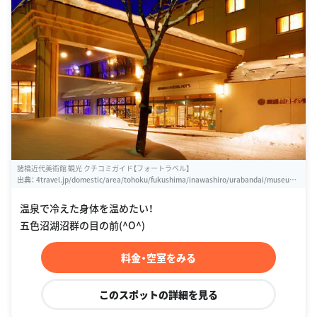
諸橋近代美術館 観光 クチコミガイド【フォートラベル】
出典：
4travel.jp/domestic/area/tohoku/fukushima/inawashiro/urabandai/museum/
10016720
温泉で冷えた身体を温めたい！
五色沼湖沼群の目の前(^O^)
料金・空室をみる
このスポットの詳細を見る