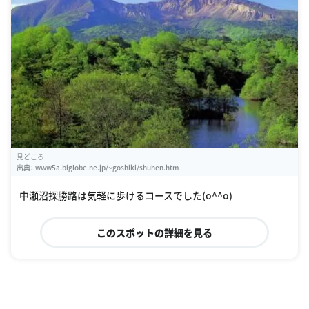
見どころ
出典：
www5a.biglobe.ne.jp/~goshiki/shuhen.htm
中瀬沼探勝路は気軽に歩けるコースでした(o^^o)
このスポットの詳細を見る