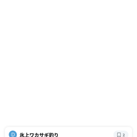
氷上ワカサギ釣り
D
2