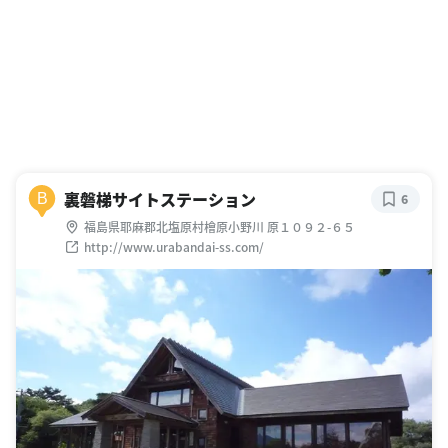
裏磐梯サイトステーション
B
6
福島県耶麻郡北塩原村檜原小野川 原１０９２-６５
http://www.urabandai-ss.com/