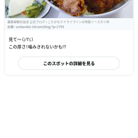
裏磐梯観光協会 公式ブログ » こたかもりドライブインの特製ソースカツ丼
出典：
urabandai-inf.com/blog/?p=2769
見て〜（≧∇≦）
この厚さ！噛みきれないかも⁉︎
このスポットの詳細を見る