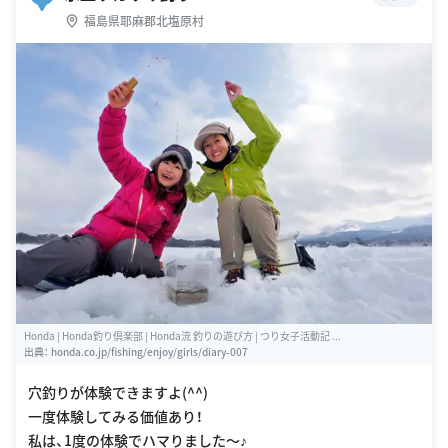
福島県耶麻郡北塩原村
Honda | Honda釣り倶楽部 | Honda流 釣りの遊び方 | つり女子活動記 ...
出典：
honda.co.jp/fishing/enjoy/girls/diary-007
穴釣りが体験できますよ(^^)
一度体験してみる価値あり！
私は、1度の体験でハマりました〜♪