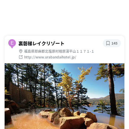
裏磐梯レイクリゾート
E
145
福島県耶麻郡北塩原村檜原湯平山１１７１-１
http://www.urabandaihotel.jp/