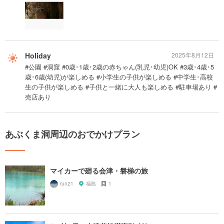
Holiday
2025年8月12日
#公園 #洞窟 #0歳･1歳･2歳の赤ちゃん(乳児･幼児)OK #3歳･4歳･5
歳･6歳(幼児)が楽しめる #小学生の子供が楽しめる #中学生･高校
生の子供が楽しめる #子供と一緒に大人も楽しめる #駐車場あり #
売店あり
あぶくま洞周辺のおでかけプラン
マイカーで廻る会津・磐梯の旅
run21
福島
1