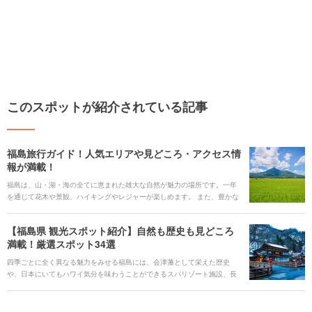
このスポットが紹介されている記事
福島旅行ガイド！人気エリアや見どころ・アクセス情
報が満載！
福島は、山・湖・海の全てに恵まれた雄大な自然が魅力の場所です。一年
を通じて花木や景観、ハイキングやレジャーが楽しめます。 また、豊かな
自然の中で作られた各地のグルメや、県内のあちこちに点在する温泉天
国、歴史の舞台となった名城や史跡を満喫できます。 また、お子様や家族
【福島県 観光スポット紹介】自然も歴史も見どころ
みんなで満喫できるスポットがたくさんあるのも見どころです。 そんな魅
満載！厳選スポット34選
力あふれる福島を、観光スポット、アクセス、おすすめのホテルにいたる
まで、盛りだくさんでご紹介します。
四季ごとに全く異なる魅力をみせる福島には、会津藩として栄えた歴史
や、日本にいてもハワイ気分を味わうことができるスパリゾート施設、長
い年月をかけてつくりあげられた自然の造形美など、一括りにまとめきれ
ないほどの見どころがあります。東北らしさを感じさせつつも、関東から
出かけやすい距離にあるのも嬉しいポイントです。今回は定番の観光スポ