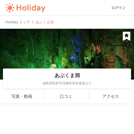
ログイン
Holiday トップ
あぶくま洞
あぶくま洞
福島県田村市滝根町菅谷東釜山１
写真・動画
口コミ
アクセス