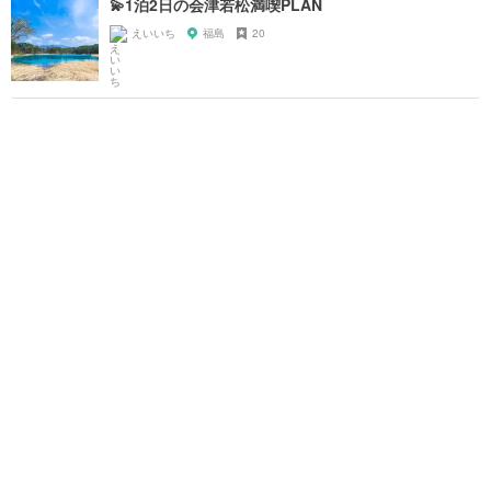
💫1泊2日の会津若松満喫PLAN
えいいち
福島
20