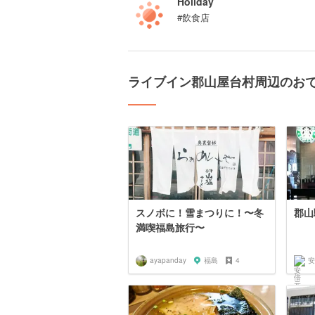
Holiday
#飲食店
ライブイン郡山屋台村周辺のお
スノボに！雪まつりに！〜冬
郡山
満喫福島旅行〜
ayapanday
福島
4
安