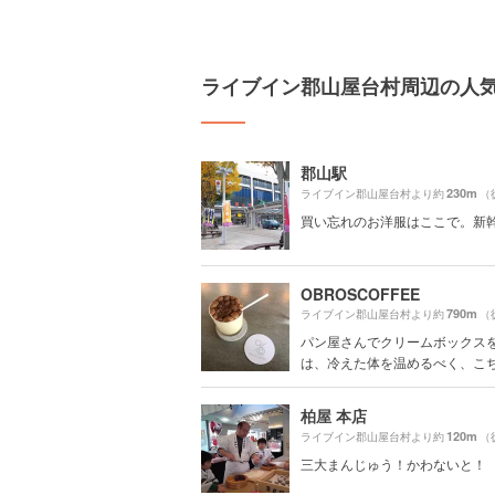
ライブイン郡山屋台村周辺の人
郡山駅
230m
ライブイン郡山屋台村より約
（
買い忘れのお洋服はここで。新
OBROSCOFFEE
790m
ライブイン郡山屋台村より約
（
パン屋さんでクリームボックス
は、冷えた体を温めるべく、こちら
柏屋 本店
120m
ライブイン郡山屋台村より約
（
三大まんじゅう！かわないと！