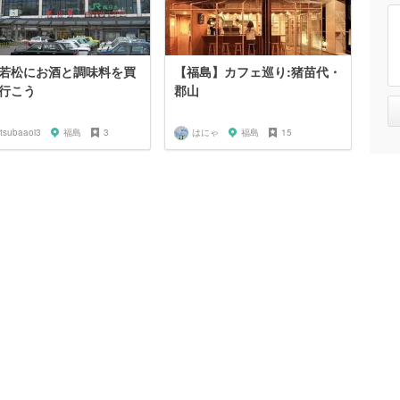
若松にお酒と調味料を買
【福島】カフェ巡り:猪苗代・
行こう
郡山
itsubaaoi3
福島
3
はにゃ
福島
15