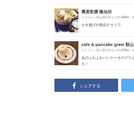
蕎麦彩膳 隆仙坊
420m
ライブイン郡山屋台村より約
（
かき揚げが絶品だそうで。
270m
ライブイン郡山屋台村より約
（
あのふわふわパンケーキのグラ
も！
シェアする