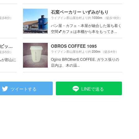
石窯ベーカリー いずみがもり
1030m
徒歩8分）
ライブイン郡山屋台村より約
（徒歩18分）
パン屋・カフェ・本屋が融合した落ち着く
空間💕カフェは本棚から本をもってき...
cafe & pancake gram 郡山ビッグアイ店
OBROS COFFEE 1095
230m
ライブイン郡山屋台村より約
（徒歩4分）
徒歩5分）
Ogino BROtherS COFFEE. ガラス張りの
ムが郡山に
店内は、木の温...
ツイートする
LINEで送る