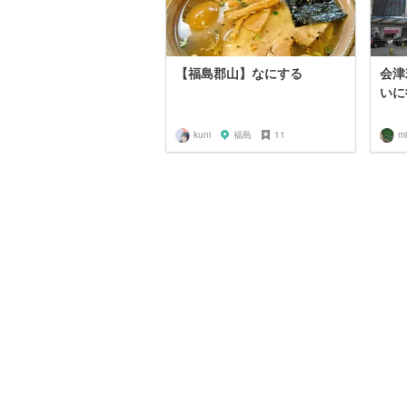
【福島郡山】なにする
会津
いに
kuni
福島
11
m