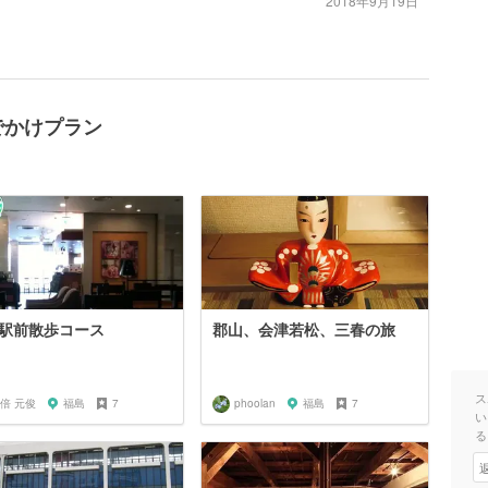
2018年9月19日
でかけプラン
駅前散歩コース
郡山、会津若松、三春の旅
ス
倍 元俊
福島
7
phoolan
福島
7
い
る