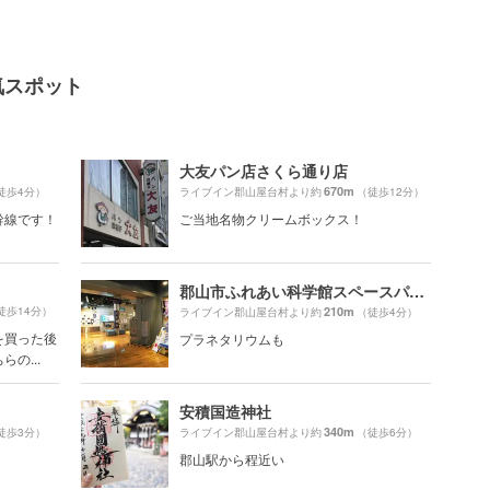
気スポット
大友パン店さくら通り店
670m
徒歩4分）
ライブイン郡山屋台村より約
（徒歩12分）
幹線です！
ご当地名物クリームボックス！
郡山市ふれあい科学館スペースパーク
徒歩14分）
210m
ライブイン郡山屋台村より約
（徒歩4分）
を買った後
プラネタリウムも
の...
安積国造神社
340m
徒歩3分）
ライブイン郡山屋台村より約
（徒歩6分）
郡山駅から程近い