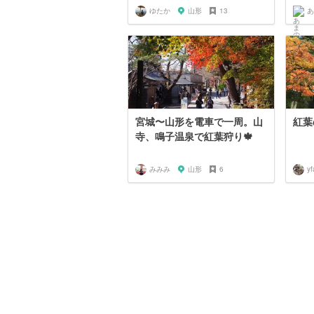
ゆたか
山形
13
あ
宮城〜山形を電車で一周。山
紅葉
寺、鳴子温泉で紅葉狩り🍁
みみみ
山形
6
y