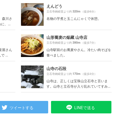
えんどう
320m
）
立石寺納経堂より約
（徒歩6分）
 森川さ
名物の芋煮と玉こんにゃくで休憩。
、...
山形蕎麦の焔藏 山寺店
390m
）
立石寺納経堂より約
（徒歩7分）
産屋さん
山寺駅前のお蕎麦やさん。冷たい肉そばを
...
食べました。
山寺の石段
170m
立石寺納経堂より約
（徒歩3分）
山寺は、正しくは宝珠山立石寺と言いま
す。山寺と立石寺が入り乱れていてすみ...
ツイートする
LINEで送る