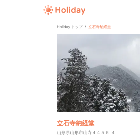
Holiday トップ
立石寺納経堂
立石寺納経堂
山形県山形市山寺４４５６-４