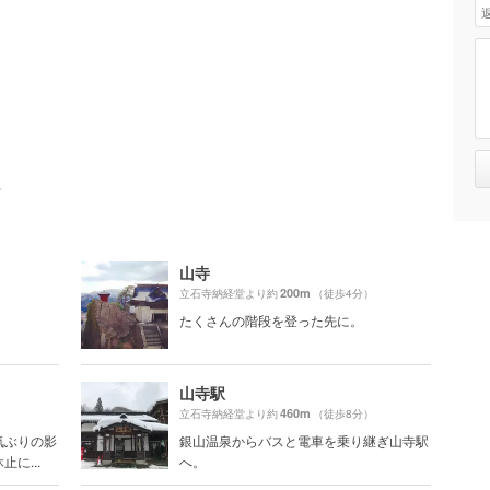
ト
山寺
200m
）
立石寺納経堂より約
（徒歩4分）
たくさんの階段を登った先に。
山寺駅
460m
）
立石寺納経堂より約
（徒歩8分）
気ぶりの影
銀山温泉からバスと電車を乗り継ぎ山寺駅
に...
へ。