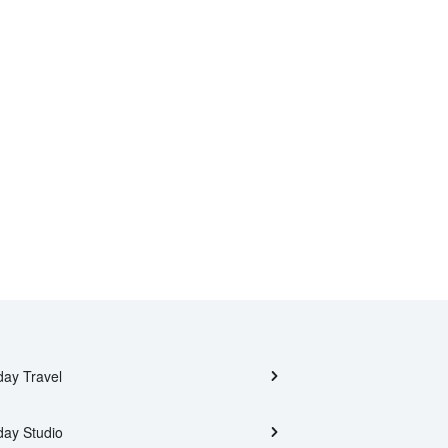
day Travel
day Studio