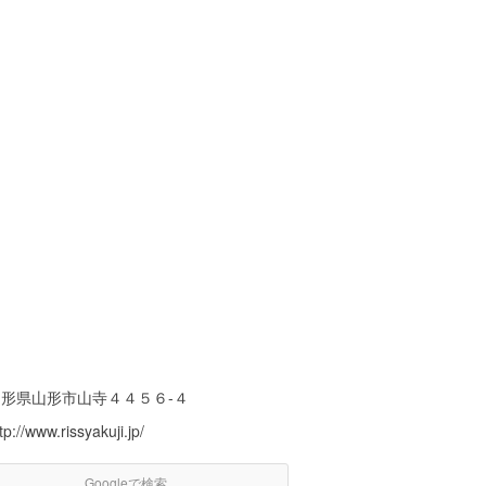
山形県山形市山寺４４５６-４
tp://www.rissyakuji.jp/
Googleで検索