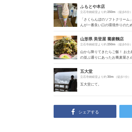
ふもとや本店
250m
立石寺納経堂より約
（徒歩5分
「さくらんぼのソフトクリーム」
んが一番良い口の環境作りのために
山形県 美登屋 蕎麥麵店
250m
立石寺納経堂より約
（徒歩5分
山から降りてきたらご飯！ お土
の並ぶ通りにあったお蕎麦屋さんで 
五大堂
30m
立石寺納経堂より約
（徒歩1分）
五大堂にて。
シェアする