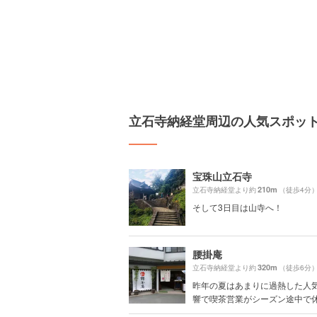
立石寺納経堂周辺の人気スポッ
宝珠山立石寺
210m
立石寺納経堂より約
（徒歩4分
そして3日目は山寺へ！
腰掛庵
320m
立石寺納経堂より約
（徒歩6分
昨年の夏はあまりに過熱した人
響で喫茶営業がシーズン途中で休止