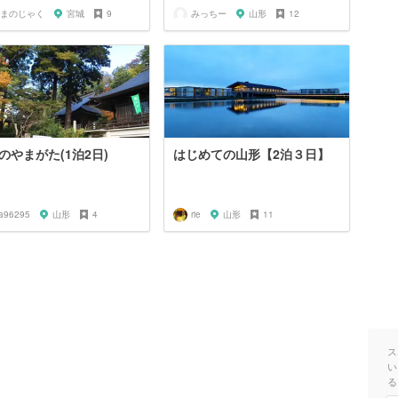
まのじゃく
宮城
9
みっちー
山形
12
のやまがた(1泊2日)
はじめての山形【2泊３日】
fa96295
山形
4
rie
山形
11
ス
い
る