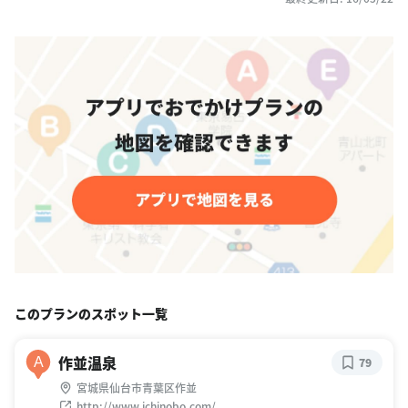
このプランのスポット一覧
作並温泉
A
79
宮城県仙台市青葉区作並
http://www.ichinobo.com/