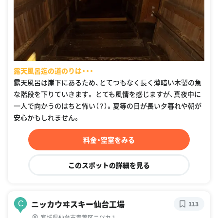
露天風呂迄の道のりは・・・
露天風呂は崖下にあるため、とてつもなく長く薄暗い木製の急
な階段を下りていきます。 とても風情を感じますが、真夜中に
一人で向かうのはちと怖い（？）。夏等の日が長い夕暮れや朝が
安心かもしれません。
料金・空室をみる
このスポットの詳細を見る
ニッカウヰスキー仙台工場
C
113
宮城県仙台市青葉区ニツカ１