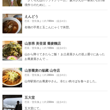
境作りのために、...
えんどう
190m
芭蕉・曽良像より約
（徒歩4分）
名物の芋煮と玉こんにゃくで休憩。
山形県 美登屋 蕎麥麵店
100m
芭蕉・曽良像より約
（徒歩2分）
山から降りてきたらご飯！ お土産屋さんの並ぶ通りにあった
お蕎麦屋さんで ...
山形蕎麦の焔藏 山寺店
280m
芭蕉・曽良像より約
（徒歩5分）
山寺駅前のお蕎麦やさん。冷たい肉そばを食べました。
五大堂
230m
芭蕉・曽良像より約
（徒歩4分）
五大堂にて。