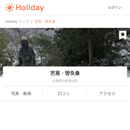
ログイン
Holiday トップ
芭蕉・曽良像
芭蕉・曽良像
山形県山形市山寺
写真・動画
口コミ
アクセス