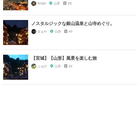
Angie
山形
58
ノスタルジックな銀山温泉と山寺めぐり。
まぁや
山形
40
【宮城】【山形】風景を楽しむ旅
ふぁび
山形
22