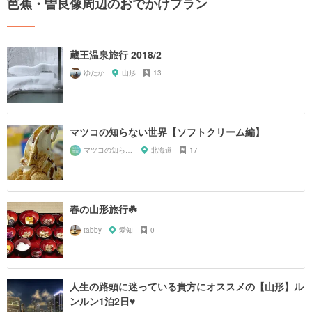
芭蕉・曽良像周辺のおでかけプラン
蔵王温泉旅行 2018/2
ゆたか
山形
13
マツコの知らない世界【ソフトクリーム編】
マツコの知らない世界マニア
北海道
17
春の山形旅行☘️
tabby
愛知
0
人生の路頭に迷っている貴方にオススメの【山形】ル
ンルン1泊2日♥︎