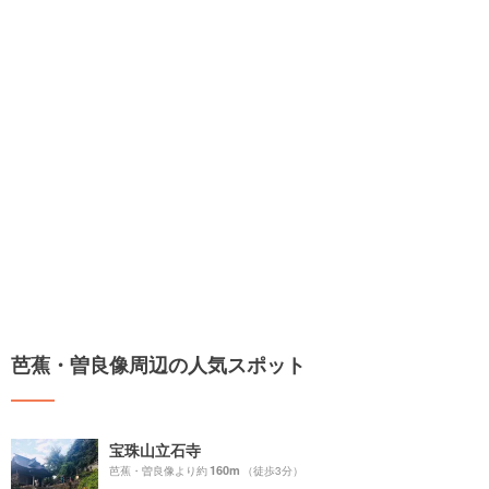
芭蕉・曽良像周辺の人気スポット
宝珠山立石寺
160m
芭蕉・曽良像より約
（徒歩3分）