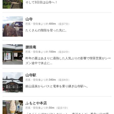
そして3日目は山寺へ！
山寺
400m
芭蕉・曽良像より約
（徒歩7分）
たくさんの階段を登った先に。
腰掛庵
100m
芭蕉・曽良像より約
（徒歩2分）
昨年の夏はあまりに過熱した人気ぶりの影響で喫茶営業がシー
ズン途中で休止に...
山寺駅
340m
芭蕉・曽良像より約
（徒歩6分）
銀山温泉からバスと電車を乗り継ぎ山寺駅へ。
ふもとや本店
50m
芭蕉・曽良像より約
（徒歩1分）
「さくらんぼのソフトクリーム」 森川さんが一番良い口の環