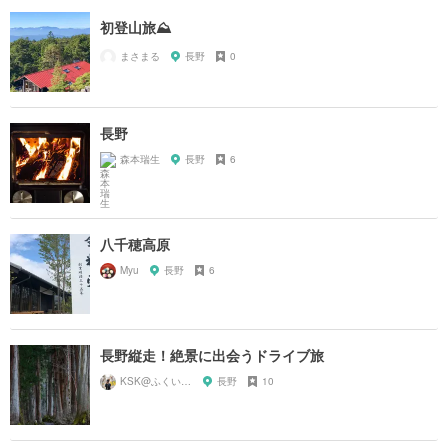
初登山旅⛰
まさまる
長野
0
長野
森本瑞生
長野
6
八千穂高原
Myu
長野
6
長野縦走！絶景に出会うドライブ旅
KSK@ふくい旅グラファー
長野
10