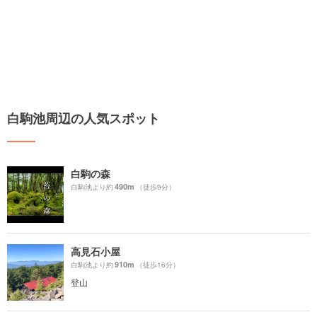
白駒池周辺の人気スポット
白駒の森
490m
白駒池より約
（徒歩9分）
高見石小屋
910m
白駒池より約
（徒歩16分）
登山