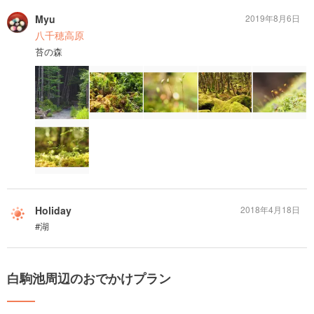
Myu
2019年8月6日
八千穂高原
苔の森
Holiday
2018年4月18日
#湖
白駒池周辺のおでかけプラン