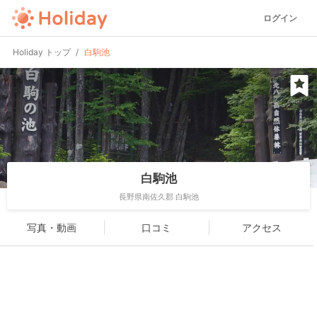
ログイン
Holiday トップ
白駒池
白駒池
長野県南佐久郡 白駒池
写真・動画
口コミ
アクセス