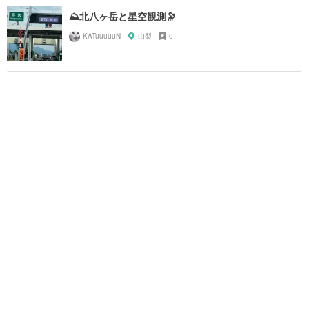
⛰️北八ヶ岳と星空観測🔭
KATuuuuuN
山梨
0