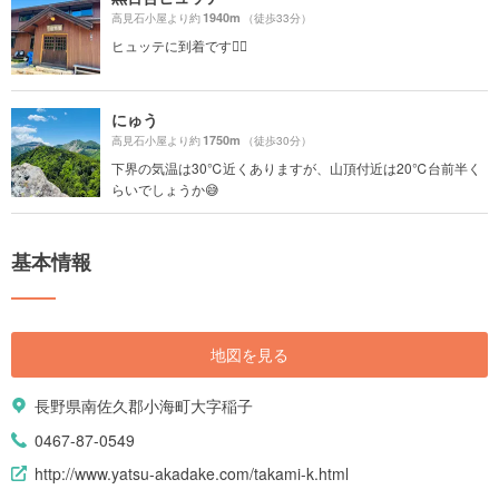
1940m
高見石小屋より約
（徒歩33分）
ヒュッテに到着です🚶‍♀️
にゅう
1750m
高見石小屋より約
（徒歩30分）
下界の気温は30℃近くありますが、山頂付近は20℃台前半く
らいでしょうか😅
基本情報
地図を見る
長野県南佐久郡小海町大字稲子
0467-87-0549
http://www.yatsu-akadake.com/takami-k.html