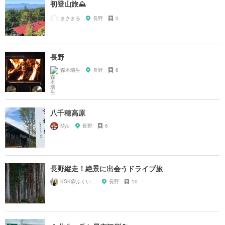
初登山旅⛰
まさまる
長野
0
長野
森本瑞生
長野
6
八千穂高原
Myu
長野
6
長野縦走！絶景に出会うドライブ旅
KSK@ふくい旅グラファー
長野
10