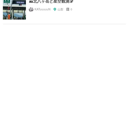
⛰️北八ヶ岳と星空観測🔭
KATuuuuuN
山梨
0