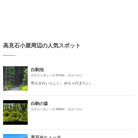
高見石小屋周辺の人気スポット
白駒池
910m
高見石小屋より約
（徒歩16分）
苔がきれいらしい。めちゃ行きたい。
白駒の森
880m
高見石小屋より約
（徒歩15分）
黒百合ヒュッテ