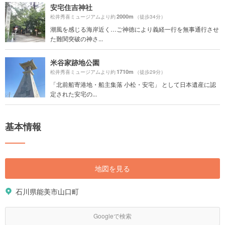
安宅住吉神社
2000m
松井秀喜ミュージアムより約
（徒歩34分）
潮風を感じる海岸近く…ご神徳により義経一行を無事通行させ
た難関突破の神さ...
米谷家跡地公園
1710m
松井秀喜ミュージアムより約
（徒歩29分）
「北前船寄港地・船主集落 小松・安宅」 として日本遺産に認
定された安宅の...
基本情報
地図を見る
石川県能美市山口町
Googleで検索