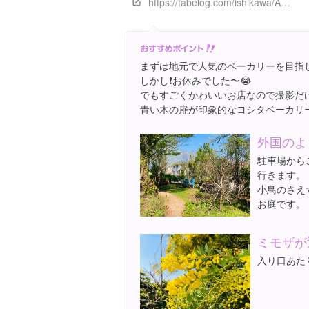
https://tabelog.com/ishikawa/A1702/A170202/17001363/
まずは地元で人気のベーカリーを目指
しかし❗️お休みでした〜😭
でもすごくかわいいお店なので撮影だ
青い木の扉が印象的なヨシタベーカリ
外国のよ
駐車場から
行きます。
小鳥のさえ
お庭です。
ミモザが
入り口あた