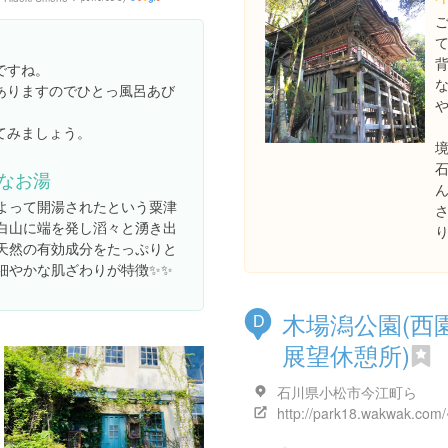
Google
Places
ですね。
ありますのでひとっ風呂あび
てみましょう。
なお湯
よって開湯されたという粟津
白山に端を発し滔々と湧き出
天然の有効成分をたっぷりと
細やかな肌ざわりが特徴✨✨
木場潟公園(西
D
展望休憩所)
石川県小松市今江町ら