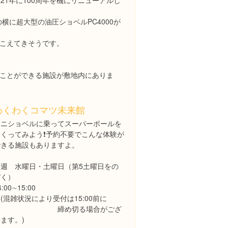
21年に100周年を機にリニューアルし
の横に超大型の油圧ショベルPC4000が
こえてきそうです。
ことができる施設が敷地内にありま
わくわくコマツ未来館
ミニショベルに乗ってスーパーボールを
くってみよう❗️予約不要でこんな体験が
できる施設もありますよ。
毎週 水曜日・土曜日（第5土曜日をの
ぞく）
4:00∼15:00
混雑状況により受付は15:00前に
締め切る場合がござ
ます。)