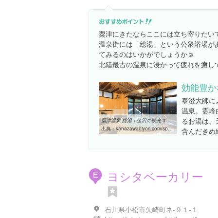
粟津にきたならここには立ち寄りたい
温泉街には「総湯」という公衆浴場が
てみるのはいかがでしょうか☺️
北陸最古の温泉に浸かって疲れを癒し
効能豊か
泰澄大師に
温泉。霊峰
るお湯は、
粟津温泉 総湯｜金沢の観光スポット「金沢日和」
出典：
kanazawabiyori.com/spot/spot_24822.html
含んだきめ
ヨシタベーカリー
E
石川県小松市矢崎町ネ-９１-１