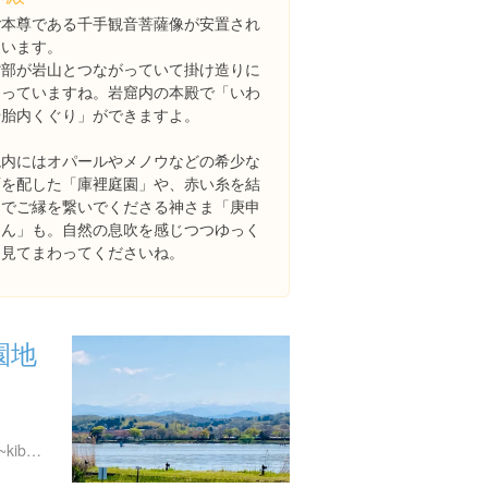
ご本尊である千手観音菩薩像が安置され
ています。
背部が岩山とつながっていて掛け造りに
なっていますね。岩窟内の本殿で「いわ
や胎内くぐり」ができますよ。
境内にはオパールやメノウなどの希少な
石を配した「庫裡庭園」や、赤い糸を結
んでご縁を繋いでくださる神さま「庚申
さん」も。自然の息吹を感じつつゆっく
り見てまわってくださいね。
園地
http://park18.wakwak.com/~kibagata/