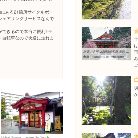
！
内にある21箇所サイクルポー
シェアリングサービスなんで
ができるので本当に便利✨✨
ト自転車なので快適に走れま
は
紅葉の名所 北陸観光名所 景観 絶景 庭園 - 那谷寺を巡る - 那谷寺
出典：
natadera.com/meguru_teien/spring.html
Hideki Umeno