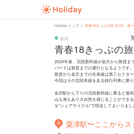
user
pin
tel
time
url
guide
Holiday トップ
青春18きっぷの旅 2023・
石川
date
child
solitary
pet
driv
青春18きっぷの旅
tokyo
kanagawa
osaka
kyoto
hyo
2024年春、北陸新幹線が金沢から敦賀
バードは敦賀までの運行となるようです。
敦賀から金沢までの在来線は第三セクター
今回はその北陸本線を走る鈍行列車に乗り
金沢駅から下りの北陸新幹線に乗ると最初
山も海もあり大自然を感じることができる
を"シェアサイクル"で快走してまいりまし
粟津駅〜ここからス
A