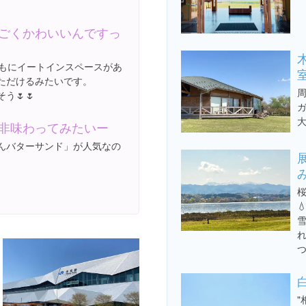
ごくかわいいんですっ
ともにイートインスペースがあ
ただけるみたいです。
う🌷🌷
非味わってみたいー
んバターサンド」が人気なの

"