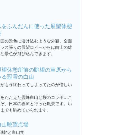
木をふんだんに使った展望休憩
室
周囲の景色に溶け込むような外観。全面
ガラス張りの展望ロビーからは白山の雄
大な景色が飛び込んできます。
展望休憩所前の眺望の草原から
みる冠雪の白山
桜がもう終わってしまってたのが惜しい

雪をたたえた霊峰白山と桜のコラボ…こ
れぞ、日本の春🌸と行った風景です。い
つまでも眺めていられます。
白山眺望点場
相棒"と白山笑