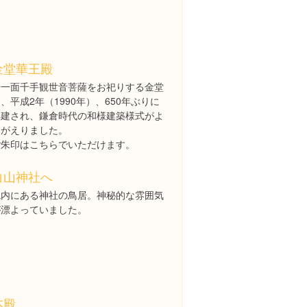
金堂華王殿
十一面千手観世音菩薩をお祀りする金堂
、平成2年（1990年）、650年ぶりに
再建され、鎌倉時代の和様建築様式がよ
みがえりました。
ご朱印はこちらでいただけます。
白山神社へ
境内にある神社の鳥居。神秘的な雰囲気
が漂よっていました。
本殿