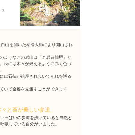
２２
寺は白山を開いた泰澄大師により開山され
のようなこの岩山は「奇岩遊仙堺」と
。秋には木々が燃えるように赤く色づ
。
には石仏が鎮座され歩いてそれを巡る
ていて全容を見渡すことができます
木々と苔が美しい参道
緑いっぱいの参道を歩いていると自然と
深呼吸している自分がいました。