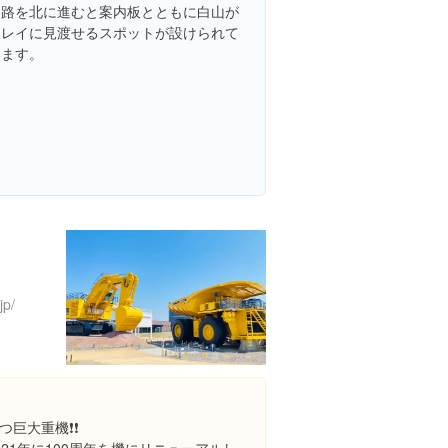
園路を北に進むと案内板とともに白山が
キレイに見渡せるスポットが設けられて
います。
jp/
大重機❗️❗️