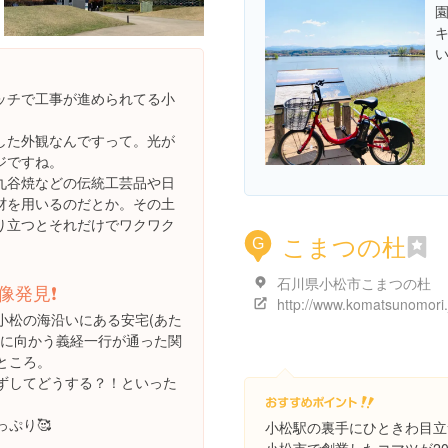
ッチで工事が進められてる小
した外観なんですって。光が
ジですね。
九谷焼などの伝統工芸品や日
材を用いるのだとか。その土
り立つとそれだけでワクワク
こまつの杜
G
石川県小松市こまつの杜
発見❗️
http://www.komatsunomori.
小松の海沿いにある安宅(あた
州に向かう義経一行が通った関
ところ。
ずしてどうする？！といった
。
っぷり🥰
小松駅の裏手にひときわ目立つ巨