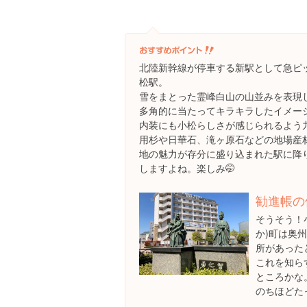
北陸新幹線が停車する新駅として急ピ
松駅。
雪をまとった霊峰白山の山並みを表現
多角的に当たってキラキラしたイメー
内装にも小松らしさが感じられるよう
用杉や日華石、滝ヶ原石などの地場産
地の魅力が存分に盛り込まれた駅に降
しますよね。楽しみ🤭
勧進帳の像
そうそう！
か)町は奥
所があった
これを知ら
ところかな
のちほどた