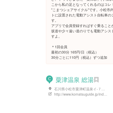
こから私の足となってくれるのはコレ
"こまつシェアサイクル"です。小松市
トに設置された電動アシスト自転車の
す。
アプリで会員登録すればすぐ乗ること
坂道や少々遠い道のりでも電動アシス
すよ。
＊1回会員
最初の30分 165円/日（税込）
30分ごとに110円（税込）ずつ追加
粟津温泉 総湯
C
石川県小松市粟津町温泉イ-７９-１
http://www.komatsuguide.jp/index.php/spot/detail/76/5/1/