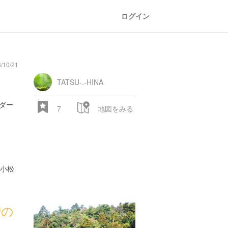
ログイン
10/21
oad
train
comic
mountain
sports
fishing
bbq
fashion
tradition
music
baby
camera
amusement
aquarium
sea
ball
baer
bell
flo
park
TATSU-.-HINA
ダー
7
地図をみる
小松
28.522 px
智の