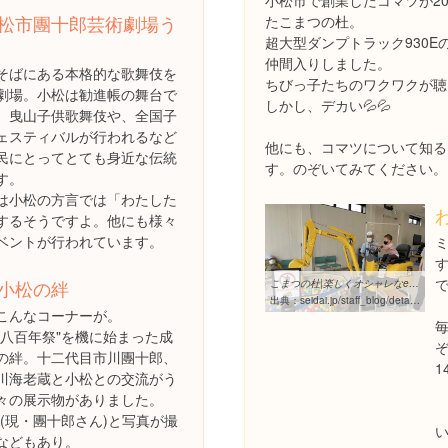
小松市で創業したコマツが20
松市團十郎芸術劇場う
たこまつの杜。
超大型ダンプトラック930E
仲間入りしました。
そばにある本格的な歌舞伎を
ちびっ子たちのワクワクが聴
劇場。小松は勧進帳の舞台で
しかし、デカい💦💦
、曳山子供歌舞伎や、全国子
ェスティバルが行われるなど
他にも、コマツについて知る
民にとってとても身近な伝統
す。のぞいてみてください。
す。
は小松の方言では「わたした
するそうですよ。他にも様々
ベントが行われています。
す
小松の絆
こまつの杜|楽しくオシャレなecoLifeを考える、セイダイの高性能な注文 ...
出典：
seidai.jp/staff_blog/details_919.html
こんなコーナーが。
松八百年祭"を機に始まった成
の絆。十二代目市川團十郎、
1
川海老蔵と小松との交流がう
(
々の展示物がありました。
"(現・團十郎さん)と写真が撮
い
などもあり。