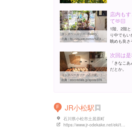
店内もす
て🫶🏻
1階、2階
ヨシタベーカリー - Bakery
り中でもい
出典：
foursquare.com/v/%E3%83%A8%E3%82%B7%E3%82%BF%E3%83%99%E3%83%BC%E3%82%AB%E3%83%AA%E3%83%BC/4dc26304887770a6bdfe2b83
眺めも良さそ
次回は是
「きなこあ
だとか。
ヨシタベーカリー（石川県）｜こころから
出典：
cocolocala.jp/spots/37614
JR小松駅
F
石川県小松市土居原町
https://www.jr-odekake.net/eki/top.php