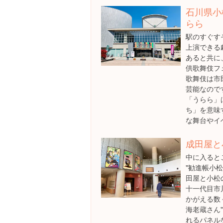
石川県小
らら
駅のすぐす
上演できる
あると共に
供歌舞伎フ
歌舞伎は市
芸能なので
「うらら」
ち」を意味
な舞台やイ
成田屋と
中に入ると
"勧進帳小
田屋と小松
十一代目市
かがえる数
海老蔵さん
れるパネル