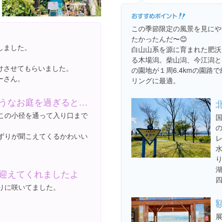
この季節限定の風景を見にや
たかったんだ〜😊
しました。
白山山系を源に育まれた肥沃
る木場潟。柴山潟、今江潟と
けさせてもらいました。
の園地が１周6.4kmの園路
ーさん。
リングに最適。
うなお庭を過ぎると…
この小径を通って入り口まで
ずりが聞こえてくるかわいい
迎えてくれましたよ
りに咲いてました。