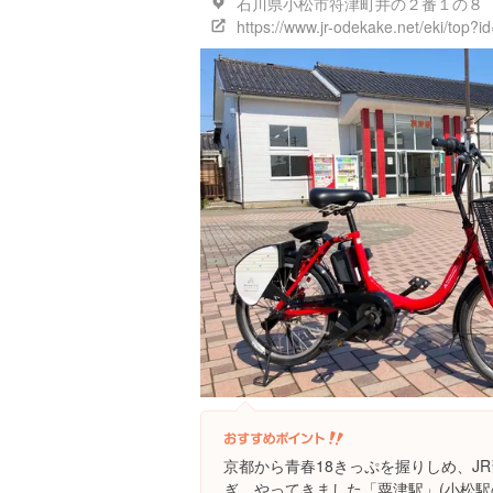
石川県小松市符津町井の２番１の８
https://www.jr-odekake.net/eki/top?
京都から青春18きっぷを握りしめ、J
ぎ、やってきました「粟津駅」(小松駅