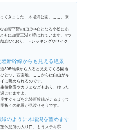
ってきました、木場潟公園。ここ、来
な加賀平野のほぼ中心となる小松にあ
ともに加賀三湖と呼ばれています。4つ
で結ばれており、トレッキングやサイク
北陸新幹線からも見える絶景
国道305号線から入ると見えてくる園地
のひとつ、西園地。ここからは白山がキ
レイに眺められるのです。
水生植物園やカフェなどもあり、ゆった
り過ごせますよ。
湖岸すぐそばを北陸新幹線が走るようで
四季折々の絶景が見渡せそうです。
額縁のように木場潟を望めます
展望休憩所の入り口。もうステキ🤭