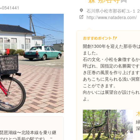
id=0541441
石川県小松市那谷町ユ-１
http://www.natadera.com/
開創1300年を迎えた那谷
ました。
石の文化・小松を象徴するか
呼ばれ、国指定の名勝園です
き圧巻の風景を作り上げます
あちこちに見られる浅い洞窟
ことができます。
向かいには展望台が設けられ
よ。
R琵琶湖線〜北陸本線を乗り継
のひとつ手前の駅です)。こ