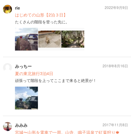
rie
2022年9月9日
はじめての山形【2泊３日】
たくさんの階段を登った先に。
みっちー
2018年8月16日
夏の東北旅行3泊4日
頑張って階段を上ってここまで来ると絶景が！
みみみ
2017年11月8日
宮城〜山形を電車で一周。山寺、鳴子温泉で紅葉狩り🍁