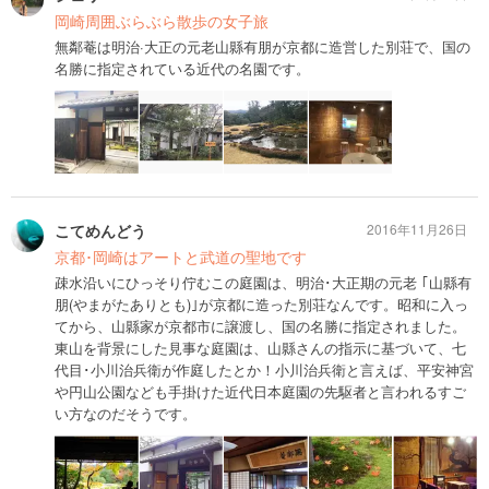
岡崎周囲ぶらぶら散歩の女子旅
無鄰菴は明治·大正の元老山縣有朋が京都に造営した別荘で、国の
名勝に指定されている近代の名園です。
こてめんどう
2016年11月26日
京都･岡崎はアートと武道の聖地です
疎水沿いにひっそり佇むこの庭園は、明治･大正期の元老 ｢山縣有
朋(やまがたありとも)｣が京都に造った別荘なんです。昭和に入っ
てから、山縣家が京都市に譲渡し、国の名勝に指定されました。
東山を背景にした見事な庭園は、山縣さんの指示に基づいて、七
代目･小川治兵衛が作庭したとか！小川治兵衛と言えば、平安神宮
や円山公園なども手掛けた近代日本庭園の先駆者と言われるすご
い方なのだそうです。