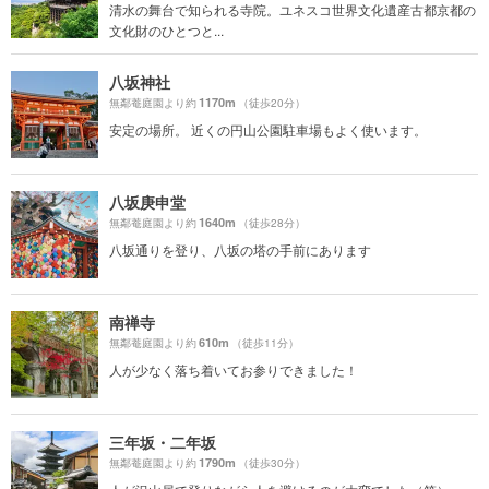
清水の舞台で知られる寺院。ユネスコ世界文化遺産古都京都の
文化財のひとつと...
八坂神社
1170m
無鄰菴庭園より約
（徒歩20分）
安定の場所。 近くの円山公園駐車場もよく使います。
八坂庚申堂
1640m
無鄰菴庭園より約
（徒歩28分）
八坂通りを登り、八坂の塔の手前にあります
南禅寺
610m
無鄰菴庭園より約
（徒歩11分）
人が少なく落ち着いてお参りできました！
三年坂・二年坂
1790m
無鄰菴庭園より約
（徒歩30分）