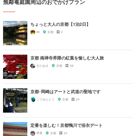
無鄰菴庭園周辺のおでかけプラン
ちょっと大人の京都【1泊2日】
rie
京都
2
京都 南禅寺界隈の紅葉を愉しむ大人旅
古だぬき
京都
38
京都･岡崎はアートと武道の聖地です
こてめんどう
京都
24
定番を楽しむ！京都鴨川で浴衣デート
苹果
京都
24