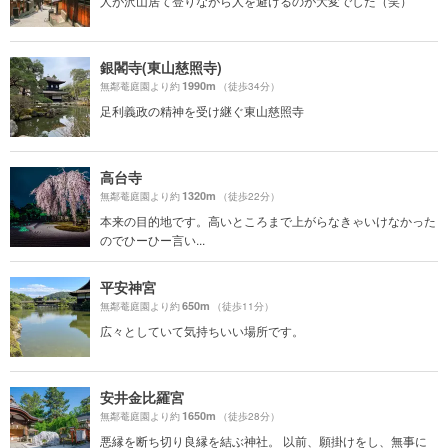
人が沢山居て登りながら人を避けるのが大変でした（笑）
銀閣寺(東山慈照寺)
1990m
無鄰菴庭園より約
（徒歩34分）
足利義政の精神を受け継ぐ東山慈照寺
高台寺
1320m
無鄰菴庭園より約
（徒歩22分）
本来の目的地です。高いところまで上がらなきゃいけなかった
のでひーひー言い...
平安神宮
650m
無鄰菴庭園より約
（徒歩11分）
広々としていて気持ちいい場所です。
安井金比羅宮
1650m
無鄰菴庭園より約
（徒歩28分）
悪縁を断ち切り良縁を結ぶ神社。 以前、願掛けをし、無事に