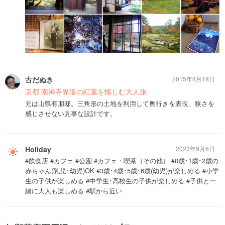
古だぬき
2015年8月18日
京都 南禅寺界隈の紅葉を愉しむ大人旅
元は山県有朋邸。三角形の土地を利用して奥行きを表現、狭さを
感じさせない見事な設計です。
Holiday
2023年9月6日
#飲食店 #カフェ #公園 #カフェ・喫茶（その他） #0歳･1歳･2歳の
赤ちゃん(乳児･幼児)OK #3歳･4歳･5歳･6歳(幼児)が楽しめる #小学
生の子供が楽しめる #中学生･高校生の子供が楽しめる #子供と一
緒に大人も楽しめる #駅から近い