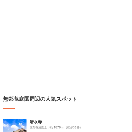
無鄰菴庭園周辺の人気スポット
清水寺
1870m
無鄰菴庭園より約
（徒歩32分）