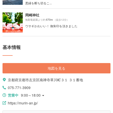
悪縁を断ち切るこ...
岡崎神社
670m
無鄰菴庭園より約
（徒歩12分）
ウサギかわいい！ 御朱印を頂きました
基本情報
地図を見る
京都府京都市左京区南禅寺草川町３１ ３１番地
075-771-3909
営業中
9:00～18:00
https://murin-an.jp/