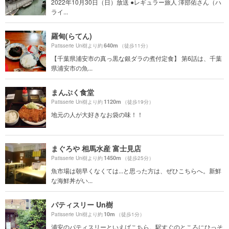
2022年10月30日（日）放送 ●レギュラー旅人 澤部佑さん（ハ
ライ...
羅甸(らてん)
640m
Patisserie Un樹より約
（徒歩11分）
【千葉県浦安市の真っ黒な銀ダラの煮付定食】 第6話は、千葉
県浦安市の魚...
まんぷく食堂
1120m
Patisserie Un樹より約
（徒歩19分）
地元の人が大好きなお袋の味！！
まぐろや 相馬水産 富士見店
1450m
Patisserie Un樹より約
（徒歩25分）
魚市場は朝早くなくては...と思った方は、ぜひこちらへ。新鮮
な海鮮丼がい...
パティスリー Un樹
10m
Patisserie Un樹より約
（徒歩1分）
浦安のパティスリーといえばこちら。駅すぐのところにひっそ