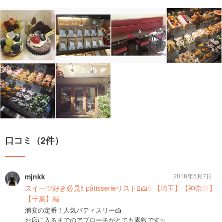
口コミ（2件）
mjnkk
2018年5月7日
スイーツ好き必見‼︎ pâtisserieリスト2🍰✨【埼玉】【神奈川】
【千葉】編
浦安の定番！人気パティスリー🍰
お店に入るまでのアプローチがとても素敵です✨