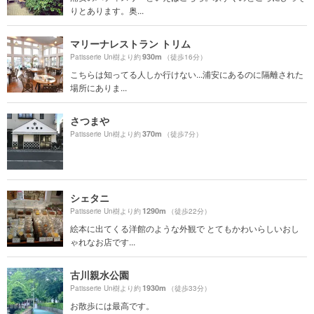
りとあります。奥...
マリーナレストラン トリム
930m
Patisserie Un樹より約
（徒歩16分）
こちらは知ってる人しか行けない...浦安にあるのに隔離された
場所にありま...
さつまや
370m
Patisserie Un樹より約
（徒歩7分）
シェタニ
1290m
Patisserie Un樹より約
（徒歩22分）
絵本に出てくる洋館のような外観で とてもかわいらしいおし
ゃれなお店です...
古川親水公園
1930m
Patisserie Un樹より約
（徒歩33分）
お散歩には最高です。