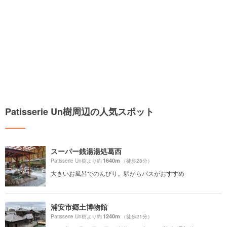
Patisserie Un樹周辺の人気スポット
スーパー銭湯湯処葛西
1640m
Patisserie Un樹より約
（徒歩28分）
大きいお風呂でのんびり。駅からバスがおすすめ
浦安市郷土博物館
1240m
Patisserie Un樹より約
（徒歩21分）