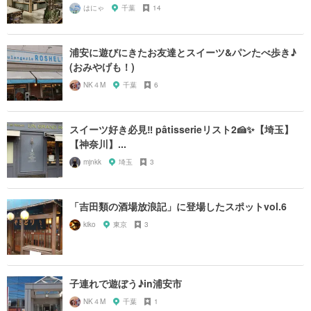
はにゃ
千葉
14
浦安に遊びにきたお友達とスイーツ&パンたべ歩き♪
(おみやげも！)
NK４M
千葉
6
スイーツ好き必見‼︎ pâtisserieリスト2🍰✨【埼玉】
【神奈川】...
mjnkk
埼玉
3
「吉田類の酒場放浪記」に登場したスポットvol.6
kiko
東京
3
子連れで遊ぼう♪in浦安市
NK４M
千葉
1