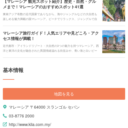
【マレーシア 観光スポット紹介】歴史・自然・グル
メまで！マレーシアのおすすめスポット41選
東南アジア有数の近代国家でありながら、海やジャングルなどの大自然も
楽しめる魅力満載の国マレーシア。ビーチでリラックス、ジャングルで自
然を満喫することもでき、東洋と西洋の文化が混ざり合い異国情緒あふれ
た街を歩くだけで旅情が掻き立てられる国です。 そんな魅力たっぷりのマ
マレーシア旅行ガイド！人気エリアや見どころ・アク
レーシアの定番から穴場観光スポットまで、41ヵ所を紹介します。歴史や
セス情報が満載！
文化、自然を満喫、ショッピングやグルメを楽しみたいなど、カテゴリ別
にスポットを選出しました。これからマレーシア旅行を予定している人
近代都市・アイランドリゾート・大自然の3つの魅力を持つマレーシア。西
は、ぜひ参考にして頂けたらと思います。
洋と東洋の文化が融合された異国情緒溢れる街並みや、青い海と白いビー
チなど、インスタ映えスポット満載。またショッピングやグルメ天国とし
て、世界中からの観光客を惹きつけ、近年マレーシアは東南アジア有数の
観光地となりました。 そこで今回の記事では、マレーシアの定番スポット
基本情報
から穴場スポットまで37ヵ所紹介していきます。そのほかにも、グルメや
ホテル、空港情報まで、マレーシア旅行にお役立ち情報がたくさん。この
記事を読んで、魅力満載のマレーシアをもっともっと楽しみましょう！
地図を見る
マレーシア 〒64000 スランゴル セパン
03-8776 2000
http://www.klia.com.my/