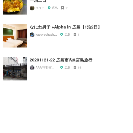
ゆうこ
広島
11
なにわ男子 +Alpha in 広島【1泊2日】
kazuyaohashi89
広島
1
20201121-22 広島市内&宮島旅行
AAA/宇野実彩子推し
広島
14