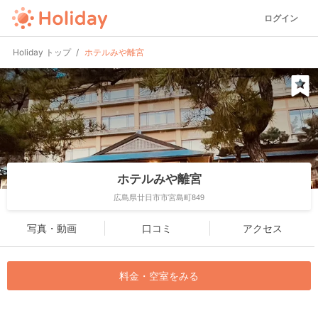
ログイン
Holiday トップ
ホテルみや離宮
ホテルみや離宮
広島県廿日市市宮島町849
写真・動画
口コミ
アクセス
料金・空室をみる