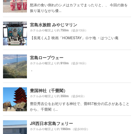
怒涛の食い倒れのシメはカフェでまったりと、、 今回の旅を
振り返りながら優...
宮島水族館 みやじマリン
750m
ホテルみや離宮より約
（徒歩13分）
【長尾くん】映画「HOMESTAY」ロケ地 ・はつこい庵
宮島ロープウェー
910m
ホテルみや離宮より約
（徒歩16分）
・
豊国神社（千畳閣）
350m
ホテルみや離宮より約
（徒歩6分）
豊臣秀吉公をお祀りする神社で、畳857枚分の広さがあること
から、千畳閣（...
JR西日本宮島フェリー
1960m
ホテルみや離宮より約
（徒歩33分）