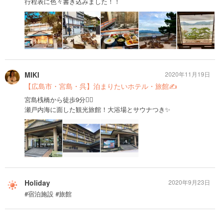
行程表に色々書き込みました！！
MIKI
2020年11月19日
【広島市・宮島・呉】泊まりたいホテル・旅館✍️
宮島桟橋から徒歩9分🚶‍♀️
瀬戸内海に面した観光旅館！大浴場とサウナつき✨
Holiday
2020年9月23日
#宿泊施設 #旅館