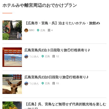
ホテルみや離宮周辺のおでかけプラン
【広島市・宮島・呉】泊まりたいホテル・旅館✍️
MIKI
広島
4
広島宮島呉2泊３日段取り旅①行程表有り♪
つぶあん
広島
12
広島宮島呉2泊3日段取り旅②行程表有り♪
つぶあん
広島
10
【広島】呉、宮島など無理せず代表的観光地を楽しむ
一泊二日