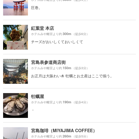
圧巻。
紅葉堂 本店
300m
ホテルみや離宮より約
（徒歩6分）
チーズがおいしくておいしくて
宮島表参道商店街
150m
ホテルみや離宮より約
（徒歩3分）
お正月は大賑わい🎍 牡蠣とお土産はここで揃う。
牡蠣屋
190m
ホテルみや離宮より約
（徒歩4分）
・
宮島珈琲（MIYAJIMA COFFEE）
260m
ホテルみや離宮より約
（徒歩5分）