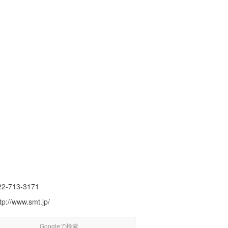
22-713-3171
tp://www.smt.jp/
Googleで検索