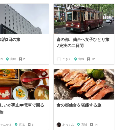
2泊3日の旅
森の都、仙台へ女子ひとり旅
♪充実の二日間
bi
宮城
2
こぎ子
宮城
12
しいが沢山❤️電車で回る
食の都仙台を堪能する旅
旅
ゃんかほ
宮城
6
あっくん
宮城
14