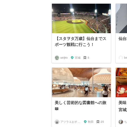
【スタヲタ万歳】仙台までス
仙台
ポーツ観戦に行こう！
seijiro
宮城
5
be
美しく芸術的な図書館への旅
美味
📖
宮城
アツラエおすすめ旅プラン！
秋田
25
ち