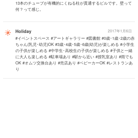
13本のチューブが有機的にくねる柱が貫通するビルです。壁って
何？って感じ。
Holiday
2017年1月6日
#イベントスペース #アートギャラリー #図書館 #0歳･1歳･2歳の赤
ちゃん(乳児･幼児)OK #3歳･4歳･5歳･6歳(幼児)が楽しめる #小学生
の子供が楽しめる #中学生･高校生の子供が楽しめる #子供と一緒
に大人も楽しめる #駐車場あり #駅から近い #授乳室あり #雨でも
OK #オムツ交換台あり #売店あり #ベビーカーOK #レストランあ
り