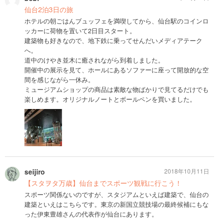
仙台2泊3日の旅
ホテルの朝ごはんブュッフェを満喫してから、仙台駅のコインロ
ッカーに荷物を置いて2日目スタート。
建築物も好きなので、地下鉄に乗ってせんだいメディアテーク
へ。
道中のけやき並木に癒されながら到着しました。
開催中の展示を見て、ホールにあるソファーに座って開放的な空
間を感じながら一休み。
ミュージアムショップの商品は素敵な物ばかりで見てるだけでも
楽しめます。オリジナルノートとボールペンを買いました。
seijiro
2018年10月11日
【スタヲタ万歳】仙台までスポーツ観戦に行こう！
スポーツ関係ないのですが、スタジアムといえば建築で、仙台の
建築といえはこちらです。東京の新国立競技場の最終候補にもな
った伊東豊雄さんの代表作が仙台にあります。