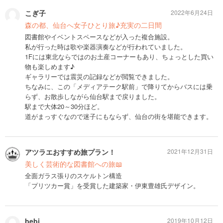
こぎ子
2022年6月24日
森の都、仙台へ女子ひとり旅♪充実の二日間
図書館やイベントスペースなどが入った複合施設。
私が行った時は歌や楽器演奏などが行われていました。
1Fには東北ならではのお土産コーナーもあり、ちょっとした買い
物も楽しめます♪
ギャラリーでは震災の記録などが閲覧できました。
ちなみに、この「メディアテーク駅前」で降りてからバスには乗
らず、お散歩しながら仙台駅まで戻りました。
駅まで大体20～30分ほど。
道がまっすぐなので迷子にもならず、仙台の街を堪能できます。
アツラエおすすめ旅プラン！
2021年12月31日
美しく芸術的な図書館への旅📖
全面ガラス張りのスケルトン構造
「プリツカー賞」を受賞した建築家・伊東豊雄氏デザイン。
bebi
2019年10月12日