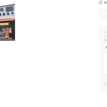
h
ス
い
る