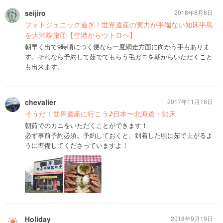
seijiro
2018年8月8日
フォトジェニック過ぎ！世界遺産の実力が半端ない知床半島
を大満喫旅①【空港からウトロへ】
朝早く出て9時頃につく便なら一度網走方面に向かう手もありま
す。それなら予約して茹でてもらう毛ガニを朝からいただくこと
も出来ます。
chevalier
2017年11月16日
そうだ！世界遺産に行こう♪日本〜北海道・知床
朝茹でのカニをいただくことができます！
必ず事前予約必須。予約しておくと、到着した頃に茹で上がるよ
うに準備してくださっていますよ！
Holiday
2018年9月19日