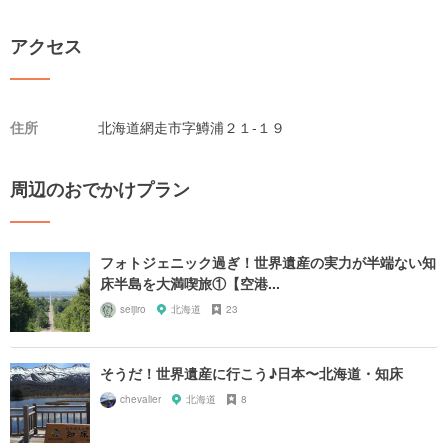
アクセス
住所
北海道網走市字鱒浦２１-１９
周辺のおでかけプラン
フォトジェニック過ぎ！世界遺産の実力が半端ない知
床半島を大満喫旅①【空港...
seijiro
北海道
23
そうだ！世界遺産に行こう♪日本〜北海道・知床
chevalier
北海道
8