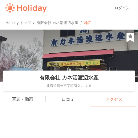
ログイン
Holiday トップ
有限会社 カネ活渡辺水産
地図
有限会社 カネ活渡辺水産
北海道網走市字鱒浦２１-１９
写真・動画
口コミ
アクセス