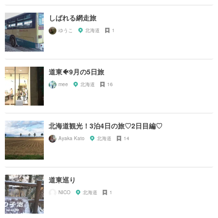
しばれる網走旅
ゆうこ
北海道
1
道東🐠9月の5日旅
mee
北海道
16
北海道観光！3泊4日の旅♡2日目編♡
Ayaka Kato
北海道
14
道東巡り
NICO
北海道
1