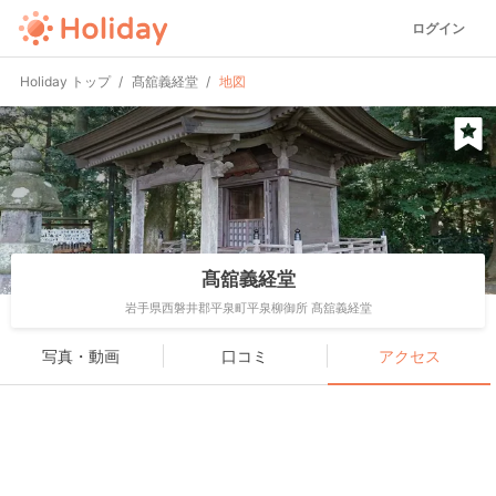
ログイン
Holiday トップ
髙舘義経堂
地図
髙舘義経堂
岩手県西磐井郡平泉町平泉柳御所 髙舘義経堂
写真・動画
口コミ
アクセス