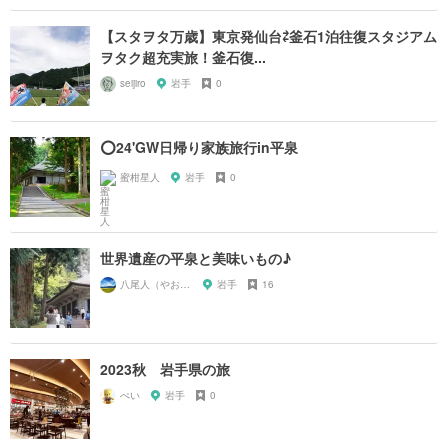
【スタヲタ万歳】東京発仙台⇄釜石1泊往復スタジアム
ヲタク超充実旅！釜石復...
seijiro
岩手
0
⭕️24'GW日帰り家族旅行in平泉
蜜柑星人
岩手
0
世界遺産の平泉と美味いもの♪
八尾人（やおんちゅ）
岩手
16
2023秋 岩手県の旅
ぺい
岩手
0