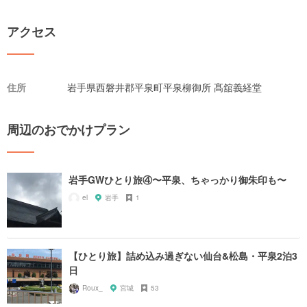
アクセス
住所
岩手県西磐井郡平泉町平泉柳御所 髙舘義経堂
周辺のおでかけプラン
岩手GWひとり旅④〜平泉、ちゃっかり御朱印も〜
el
岩手
1
【ひとり旅】詰め込み過ぎない仙台&松島・平泉2泊3
日
Roux_
宮城
53