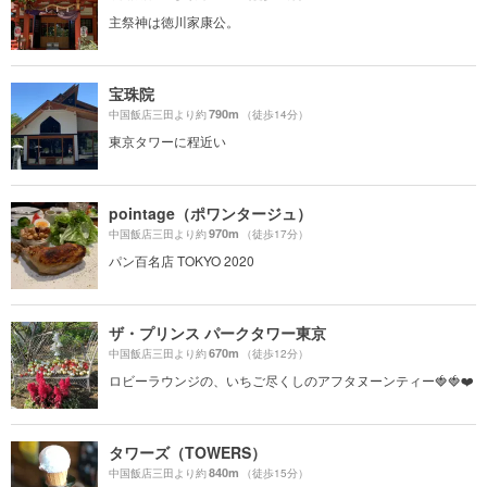
主祭神は徳川家康公。
宝珠院
790m
中国飯店三田より約
（徒歩14分）
東京タワーに程近い
pointage（ポワンタージュ）
970m
中国飯店三田より約
（徒歩17分）
パン百名店 TOKYO 2020
ザ・プリンス パークタワー東京
670m
中国飯店三田より約
（徒歩12分）
ロビーラウンジの、いちご尽くしのアフタヌーンティー🍓🍓❤️
タワーズ（TOWERS）
840m
中国飯店三田より約
（徒歩15分）