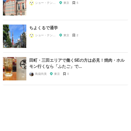
ショー・テンガイ
東京
5
ちよくるで通学
ショー・テンガイ
東京
2
田町・三田エリアで働くSEの方は必見！焼肉・ホル
モン行くなら「ふたご」で...
島袋尚美
東京
0