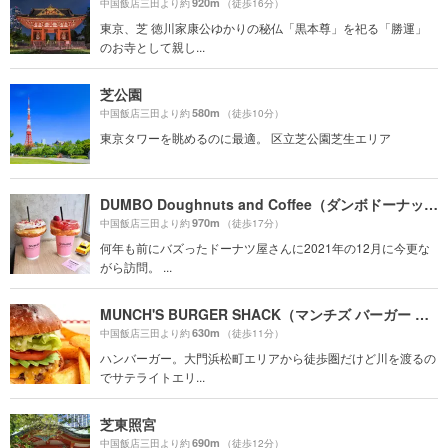
920m
中国飯店三田より約
（徒歩16分）
東京、芝 徳川家康公ゆかりの秘仏「黒本尊」を祀る「勝運」
のお寺として親し...
芝公園
580m
中国飯店三田より約
（徒歩10分）
東京タワーを眺めるのに最適。 区立芝公園芝生エリア
DUMBO Doughnuts and Coffee（ダンボドーナッツ＆コーヒー）
970m
中国飯店三田より約
（徒歩17分）
何年も前にバズったドーナツ屋さんに2021年の12月に今更な
がら訪問。 ...
MUNCH'S BURGER SHACK（マンチズ バーガー シャック）
630m
中国飯店三田より約
（徒歩11分）
ハンバーガー。大門浜松町エリアから徒歩圏だけど川を渡るの
でサテライトエリ...
芝東照宮
690m
中国飯店三田より約
（徒歩12分）