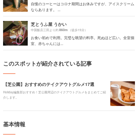
自慢のコーヒーはコロナ期間はお休みですが、アイスクリーム
ならあります。 ...
芝とうふ屋 うかい
860m
中国飯店三田より約
（徒歩15分）
お食い初めで利用。完璧な眺望の料亭。死ぬほど広い。全室個
室、赤ちゃんには...
このスポットが紹介されている記事
【芝公園】おすすめのテイクアウトグルメ17選
Holiday編集部おすすめ！芝公園周辺のテイクアウトグルメをまとめてご紹
介します。
基本情報