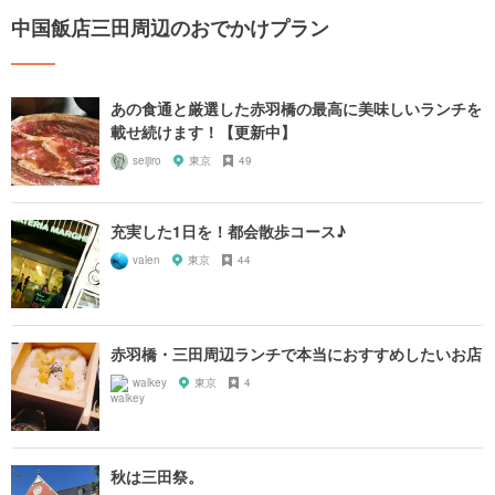
中国飯店三田周辺のおでかけプラン
あの食通と厳選した赤羽橋の最高に美味しいランチを
載せ続けます！【更新中】
seijiro
東京
49
充実した1日を！都会散歩コース♪
valen
東京
44
赤羽橋・三田周辺ランチで本当におすすめしたいお店
walkey
東京
4
秋は三田祭。