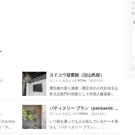
ス
い
る
ト
ヨドコウ迎賓館（旧山邑邸）
870m
分）
ダニエル 本店より約
（徒歩15分）
灘五郷の造り酒屋・櫻正宗の八代目当主山
邑太左衛門の別邸として米国人建築家...
パティスリー プラン（patisserie plein）
1060m
分）
ダニエル 本店より約
（徒歩18分）
てさわやか
いつ前を通っても人が並んでいるケーキ屋
テ...
さん『パティスリー プラン』。 ...