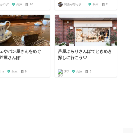
かログ
兵庫
26
関西が好っきゃねん
兵庫
2
ェやパン屋さんをめぐ
芦屋ぶらりさんぽでときめき
芦屋さんぽ
探しに行こう♡
aha
兵庫
9
S♡
兵庫
6