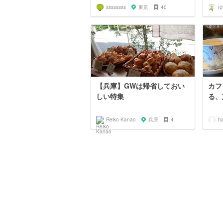
ssssssss
東京
40
ゆ
【兵庫】GWは帰省しておい
カフ
しい特集
る、
Reiko Kanao
兵庫
4
h