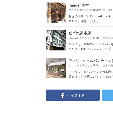
hanger 岡本
1850m
ダニエル 本店より約
（徒歩31
箕面のBUFF STOCK YARDやA
系列店。洋服・アクセ...
ビゴの店 本店
830m
ダニエル 本店より約
（徒歩14
芦屋には、本場のフランスパン
めたといわれているフィリップ・ビ
890m
ダニエル 本店より約
（徒歩15
アンリシャルパンティエの本店✨
買えるけど本店にいってみるのも.
シェアする