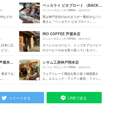
ベッカライ ビオブロート （BACKEREI BIOBROT）
1280m
分）
ダニエル 本店より約
（徒歩22分）
IDAなどの
実は神戸在住のおのまりが一番好きなパン
屋さん『ベッカライ ビオブロート』...
RIO COFFEE 芦屋本店
1070m
分）
ダニエル 本店より約
（徒歩18分）
を日本に広
スペシャルコーヒー、トップオブコーヒー
ゴ...
のコーヒーのみを取り扱っているコー...
アンリ・シャルパンティエ 芦屋本店 （HENRI CHARPENTIER）
シサム工房神戸岡本店
1790m
分）
ダニエル 本店より約
（徒歩30分）
 東京でも
フェアトレード商品を取り扱う雑貨屋さ
..
ん。エスニック・アジアン家具・ファッ...
ツイートする
LINEで送る