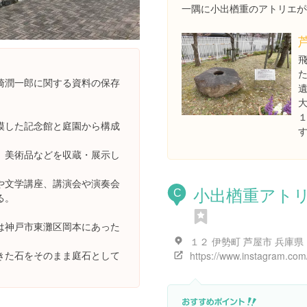
一隅に小出楢重のアトリエが
崎潤一郎に関する資料の保存
。
模した記念館と庭園から構成
、美術品などを収蔵・展示し
や文学講座、講演会や演奏会
小出楢重アト
C
る。
は神戸市東灘区岡本にあった
１２ 伊勢町 芦屋市 兵庫県
きた石をそのまま庭石として