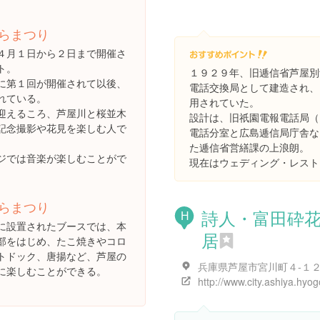
らまつり
４月１日から２日まで開催さ
ト。
１９２９年、旧逓信省芦屋別
に第１回が開催されて以後、
電話交換局として建造され、
れている。
用されていた。
迎えるころ、芦屋川と桜並木
設計は、旧祇園電報電話局（
記念撮影や花見を楽しむ人で
電話分室と広島逓信局庁舎な
た逓信省営繕課の上浪朗。
ジでは音楽が楽しむことがで
現在はウェディング・レスト
らまつり
詩人・富田砕
H
に設置されたブースでは、本
居
部をはじめ、たこ焼きやコロ
トドック、唐揚など、芦屋の
兵庫県芦屋市宮川町４-１
に楽しむことができる。