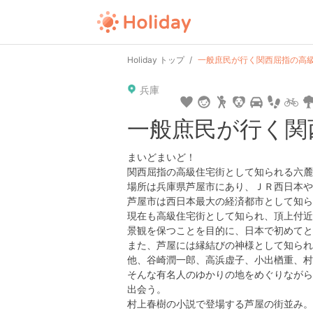
Holiday トップ
一般庶民が行く関西屈指の高
兵庫
一般庶民が行く関
まいどまいど！
関西屈指の高級住宅街として知られる六麓
場所は兵庫県芦屋市にあり、ＪＲ西日本や
芦屋市は西日本最大の経済都市として知ら
現在も高級住宅街として知られ、頂上付近
景観を保つことを目的に、日本で初めてと
また、芦屋には縁結びの神様として知られ
他、谷崎潤一郎、高浜虚子、小出楢重、村
そんな有名人のゆかりの地をめぐりながら
出会う。
村上春樹の小説で登場する芦屋の街並み。