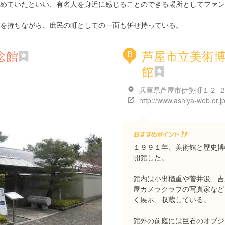
めていたといい、有名人を身近に感じることのできる場所としてファン
を持ちながら、庶民の町としての一面も併せ持っている。
念館
芦屋市立美術
B
館
兵庫県芦屋市伊勢町１２-
１９９１年、美術館と歴史博
開館した。
館内は小出楢重や菅井汲、吉
屋カメラクラブの写真家など
く展示、収蔵している。
館外の前庭には巨石のオブジ