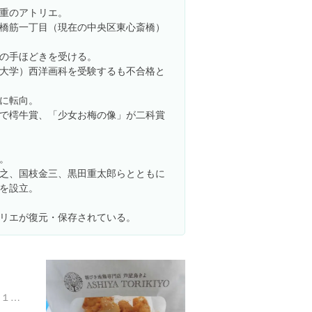
重のアトリエ。
橋筋一丁目（現在の中央区東心斎橋）
の手ほどきを受ける。
大学）西洋画科を受験するも不合格と
に転向。
で樗牛賞、「少女お梅の像」が二科賞
。
之、国枝金三、黒田重太郎らとともに
を設立。
リエが復元・保存されている。
兵庫県芦屋市船戸町1-２５-１１３ アルパ芦屋 東1F