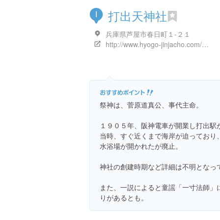
打出天神社
I
兵庫県芦屋市春日町１-２１
http://www.hyogo-jinjacho.com/data/6302033.html
祭神は、菅原道真公、事代主命。
１９０５年、阪神電車が開業し打出駅
当時、すぐ近くまで海岸が迫っており
水浴場が開かれたが廃止。
神社の創建時期など詳細は不明となっ
また、一説によると童謡「一寸法師」
りがあるとも。