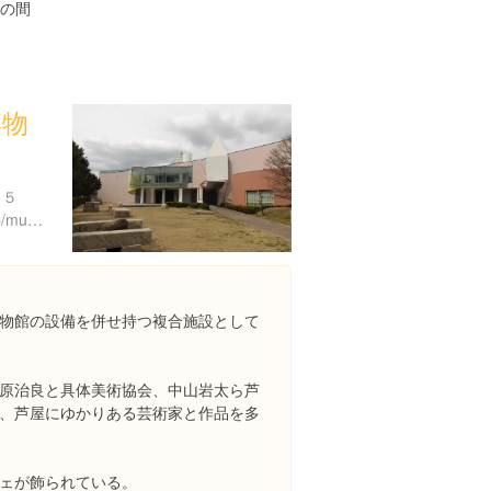
の間
博物
２５
http://www.ashiya-web.or.jp/museum/
物館の設備を併せ持つ複合施設として
原治良と具体美術協会、中山岩太ら芦
、芦屋にゆかりある芸術家と作品を多
ェが飾られている。