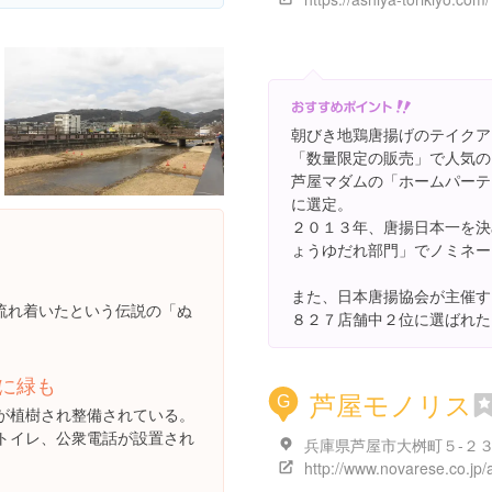
朝びき地鶏唐揚げのテイクア
「数量限定の販売」で人気の
芦屋マダムの「ホームパーテ
に選定。
２０１３年、唐揚日本一を決
ょうゆだれ部門」でノミネー
また、日本唐揚協会が主催す
流れ着いたという伝説の「ぬ
８２７店舗中２位に選ばれた
に緑も
芦屋モノリス
G
が植樹され整備されている。
トイレ、公衆電話が設置され
兵庫県芦屋市大桝町５-２