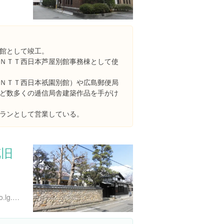
館として竣工。
ＮＴＴ西日本芦屋別館事務棟として使
ＮＴＴ西日本祇園別館）や広島郵便局
ど数多くの逓信局舎建築作品を手がけ
ランとして営業している。
花旧
２
http://www.city.ashiya.hyogo.lg.jp/gakushuu/shijin.html