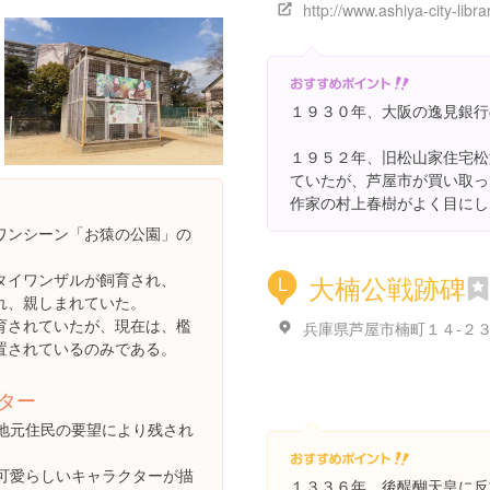
１９３０年、大阪の逸見銀行
１９５２年、旧松山家住宅松
ていたが、芦屋市が買い取っ
作家の村上春樹がよく目にし
ワンシーン「お猿の公園」の
タイワンザルが飼育され、
大楠公戦跡碑
L
れ、親しまれていた。
育されていたが、現在は、檻
兵庫県芦屋市楠町１４-２
置されているのみである。
ター
地元住民の要望により残され
可愛らしいキャラクターが描
１３３６年、後醍醐天皇に反