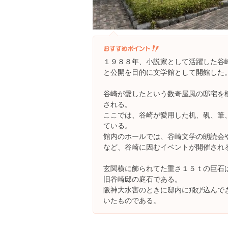
１９８８年、小説家として活躍した谷
と公開を目的に文学館として開館した
谷崎が愛したという数奇屋風の邸宅を
される。
ここでは、谷崎が愛用した机、硯、筆
ている。
館内のホールでは、谷崎文学の朗読会
など、谷崎に因むイベントが開催され
玄関横に飾られてた重さ１５ｔの巨石
旧谷崎邸の庭石である。
阪神大水害のときに邸内に飛び込んで
いたものである。