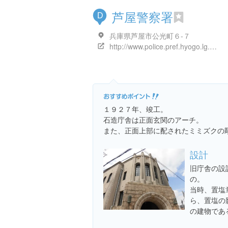
芦屋警察署
D
兵庫県芦屋市公光町６-７
http://www.police.pref.hyogo.lg.jp/ps/13ashiya/
１９２７年、竣工。
石造庁舎は正面玄関のアーチ。
また、正面上部に配されたミミズクの
設計
旧庁舎の設
の。
当時、置塩
ら、置塩の
の建物であ