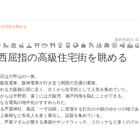
級住宅街を眺める
user
pin
tel
time
url
guide
hot
type
star
camera
home
settings
profile
print
rank
mail
lock
calendar
access
最終更新日: 22/
date
child
solitary
pet
drive
walking
cycling
nature
stroll
art
camp
history
castle
temple
cafe
gourmet
onsen
outd
西屈指の高級住宅街を眺める
tokyo
kanagawa
osaka
kyoto
hyogo
荘は六甲山の一角。
阪急電車、阪神電車が行き交う関西の交通の要衝。
れる大阪都心部に近く、古くから住宅街として人気を集めていた。
からは平野部、遠くには大阪湾、瀬戸内海を臨むことができる。
なる電気の地中化がすすめられた。
る芦屋神社、童謡「一寸法師」に登場する打出の小槌のゆかりの地であ
上春樹など有名人を多く輩出し、話題を集めている。
、芦屋マダムが愛する唐揚やサンドウィッチ、コロッケなど多くのグル