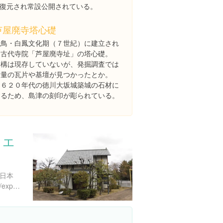
復元され常設公開されている。
芦屋廃寺塔心礎
飛鳥・白鳳文化期（７世紀）に建立され
た古代寺院「芦屋廃寺址」の塔心礎。
遺構は現存していないが、発掘調査では
大量の瓦片や基壇が見つかったとか。
１６２０年代の徳川大坂城築城の石材に
するため、島津の刻印が彫られている。
リエ
 日本
https://www.instagram.com/explore/locations/486827128484768