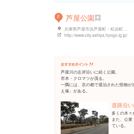
芦屋公園
F
兵庫県芦屋市浜芦屋町・松浜町西部 芦屋川沿い
http://www.city.ashiya.hyogo.lg.jp/
芦屋川の左岸沿いに続く公園。
市木・クロマツが茂る。
一隅には、京の都で退治された怪物が
え塚」がある。
道路沿い
多くの木々
また、公衆
ている。