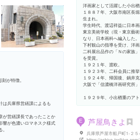
洋画家として活躍した小出楢
１８８７年、大阪市南区長堀
生まれ。
学生時代、渡辺祥益に日本画
東京美術学校（現・東京藝術
なり、日本画科へ編入した。
下村観山の指導を受け、洋画
二科展出品作の「Ｎの家族」
を受賞。
１９２１年、渡欧。
１９２３年、二科会員に推挙
１９２４年、帰国後、鍋井克
彫刻が特徴。
大阪で「信濃橋洋画研究所」
１９２９年、小出楢重のアト
計は兵庫県営繕課によるも
章が営繕課長であったことか
芦屋鳥きよ
E
影響が色濃いロマネスク様式
る。
https://ashiya-torikiyo.com/