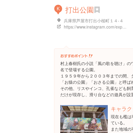
打出公園
K
兵庫県芦屋市打出小槌町１４-４
https://www.instagram.com/explore/locations/1642464662527877
村上春樹氏の小説「風の歌を聴け」の
名で登場する公園。
１９５９年から２００３年までの間、
「お猿の公園」「おさる公園」と呼ば
その他、リスやインコ、孔雀なども飼
だけが現存し、滑り台などの遊具が設
キャラク
現在も檻は
ている。
また地域の