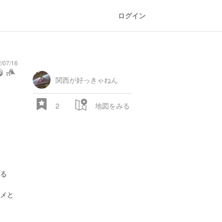
ログイン
07/16
関西が好っきゃねん
oor
world
public bath
shopping
general
railroad
train
comic
mountain
sports
fishing
bbq
fashion
tradition
music
baby
camera
amusement
aqua
heritage
store
park
2
地図をみる
る
28.522 px
メと