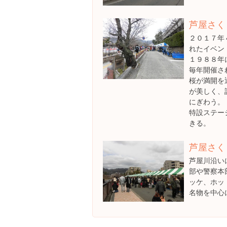
芦屋さく
２０１７年
れたイベン
１９８８年
毎年開催さ
桜が満開を
が美しく、
にぎわう。
特設ステー
きる。
芦屋さく
芦屋川沿い
部や警察本
ッケ、ホッ
名物を中心