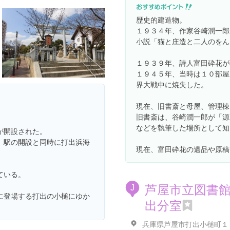
歴史的建造物。
１９３４年、作家谷崎潤一郎
小説「猫と庄造と二人のをん
１９３９年、詩人富田砕花が
１９４５年、当時は１０部屋
界大戦中に焼失した。
現在、旧書斎と母屋、管理棟
旧書斎は、谷崎潤一郎が「源
などを執筆した場所として知
が開設された。
、駅の開設と同時に打出浜海
現在、富田砕花の遺品や原稿
ている。
芦屋市立図書
J
に登場する打出の小槌にゆか
出分室