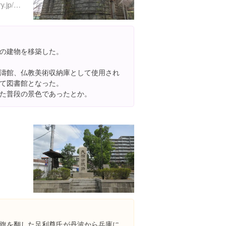
http://www.ashiya-city-library.jp/sisetu00.html
の建物を移築した。
濤館、仏教美術収納庫として使用され
て図書館となった。
た普段の景色であったとか。
３
旗を翻した足利尊氏が丹波から兵庫に