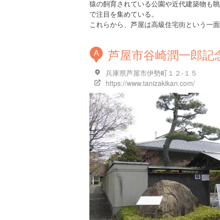
猿の飼育されている公園や近代建築物も眺
で注目を集めている。
これらから、芦屋は高級住宅街という一面
芦屋市谷崎潤一郎記
A
兵庫県芦屋市伊勢町１２-１５
https://www.tanizakikan.com/