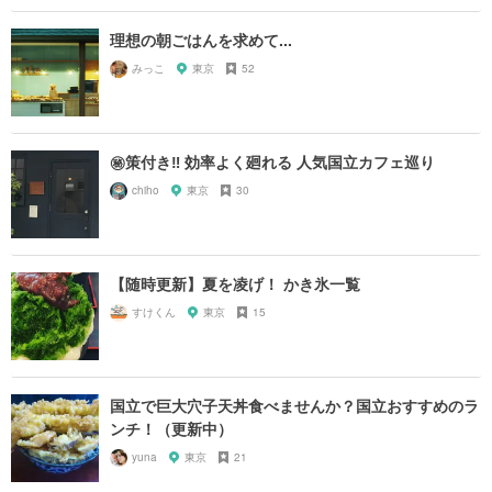
理想の朝ごはんを求めて...
みっこ
東京
52
㊙️策付き‼︎ 効率よく廻れる 人気国立カフェ巡り
chiho
東京
30
【随時更新】夏を凌げ！ かき氷一覧
すけくん
東京
15
国立で巨大穴子天丼食べませんか？国立おすすめのラ
ンチ！（更新中）
yuna
東京
21