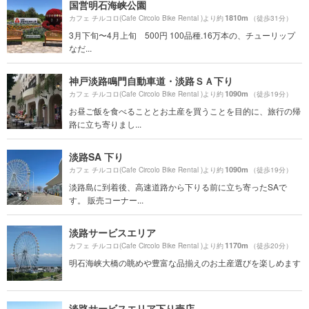
国営明石海峡公園
1810m
カフェ チルコロ(Cafe Circolo Bike Rental )より約
（徒歩31分）
3月下旬〜4月上旬 500円 100品種.16万本の、チューリップ
なだ...
神戸淡路鳴門自動車道・淡路ＳＡ下り
1090m
カフェ チルコロ(Cafe Circolo Bike Rental )より約
（徒歩19分）
お昼ご飯を食べることとお土産を買うことを目的に、旅行の帰
路に立ち寄りまし...
淡路SA 下り
1090m
カフェ チルコロ(Cafe Circolo Bike Rental )より約
（徒歩19分）
淡路島に到着後、高速道路から下りる前に立ち寄ったSAで
す。 販売コーナー...
淡路サービスエリア
1170m
カフェ チルコロ(Cafe Circolo Bike Rental )より約
（徒歩20分）
明石海峡大橋の眺めや豊富な品揃えのお土産選びを楽しめます
淡路サービスエリア下り売店