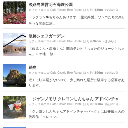
淡路島国営明石海峡公園
1650m
カフェ チルコロ(Cafe Circolo Bike Rental )より約
（徒歩28分）
ドッグラン🐕もちろんあります！ 旅の終盤。ワンコたちの楽し
そうな笑顔に旅...
淡路シェフガーデン
340m
カフェ チルコロ(Cafe Circolo Bike Rental )より約
（徒歩6分）
【藤原くん・高橋くん】関西テレビ「ちまたのジョーシキちゃ
ん」ロケ地 ・淡...
絵島
1690m
カフェ チルコロ(Cafe Circolo Bike Rental )より約
（徒歩29分）
近くに駐車場がないので、少し離れた場所に駐車する必要があ
ります。
ニジゲンノモリ クレヨンしんちゃん アドベンチャーパーク
1800m
カフェ チルコロ(Cafe Circolo Bike Rental )より約
（徒歩30分）
「クレヨンしんちゃんアドベンチャーパーク」は臼井儀人氏の
代表作「クレヨン...