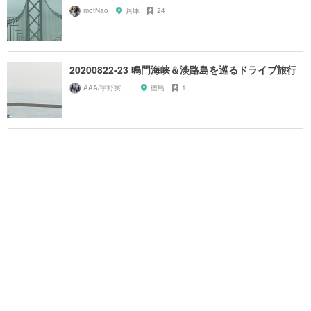
motNao
兵庫
24
20200822-23 鳴門海峡＆淡路島を巡るドライブ旅行
AAA/宇野実彩子推し
徳島
1