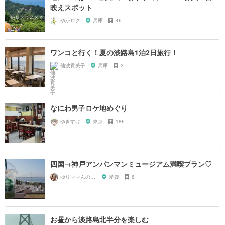
映えスポット
ゆかログ
兵庫
46
ワンコと行く！夏の淡路島1泊2日旅行！
仙波貴美子
兵庫
2
なにわ男子ロケ地めぐり
ゆきすけ
東京
186
四国→神戸アンパンマンミュージアム満喫プラン♡
ゆりママんのもぐもぐ＊日和♡
愛媛
6
お昼から淡路島北半分を楽しむ