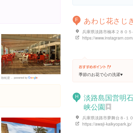
あわじ花さじ
F
兵庫県淡路市楠本２８０５
季節のお花で心の洗濯♥️
秋蛇星
Google
Places
淡路島国営明
H
峡公園
兵庫県淡路市夢舞台８-１
https://awaji-kaikyopark.jp/