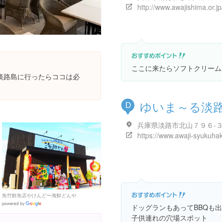
http://www.awajishima.or.jp
ここに来たらソフトクリーム
淡路島に行ったらココは必
ゆいま～る淡
D
兵庫県淡路市北山７９６-
魚竹鮮魚店やけんど〜海鮮どんや
Google
ドッグランもあってBBQも
Places
子供連れの穴場スポット