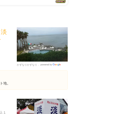
t（淡
ー
かずなりかずなり
Google
Places
ト地。
上１