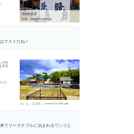
/
淡路島牧場
出典：
awajishima.or.jp
はマストだね！
路
３
https://www.awaji-syukuhaku.com/
ゆいま～る淡路
Google
Places
出来てリーズナブルに泊まれるワンコと