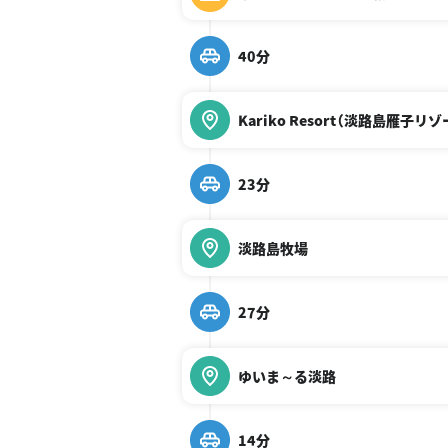
40分
Kariko Resort（淡路島雁子リゾ
23分
淡路島牧場
27分
ゆいま～る淡路
14分