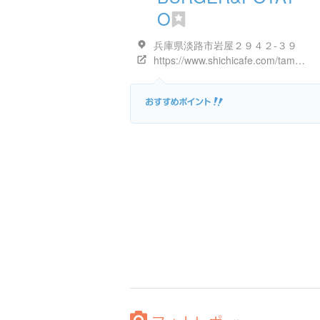
O
兵庫県淡路市岩屋２９４２-３９
https://www.shichicafe.com/tamanegi-soko-atochi