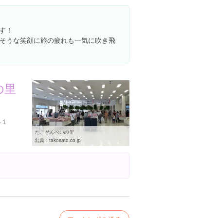
す！
そうな笑顔に旅の疲れも一気に吹き飛
の里
-１
たこせんべいの里
出典：
takosato.co.jp