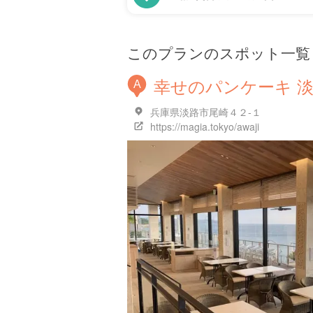
このプランのスポット一覧
幸せのパンケーキ 
A
兵庫県淡路市尾崎４２-１
https://magia.tokyo/awaji