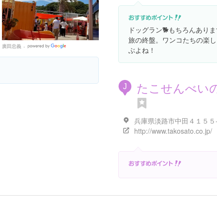
ドッグラン🐕もちろんありま
旅の終盤。ワンコたちの楽し
廣田忠義
Google
ぶよね！
Places
たこせんべい
J
兵庫県淡路市中田４１５５
http://www.takosato.co.jp/