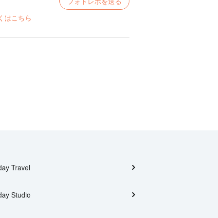
フォトレポを送る
くはこちら
day Travel
day Studio