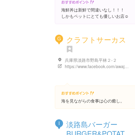
海鮮丼は新鮮で間違いなし！！！
しかもペットにとても優しいお店☺️
クラフトサーカス
G
兵庫県淡路市野島平林２-２
https://www.facebook.com/awaji.craft.circus/
海を見ながらの食事は心の癒し。
淡路島バーガー
I
BURGER&POTAT