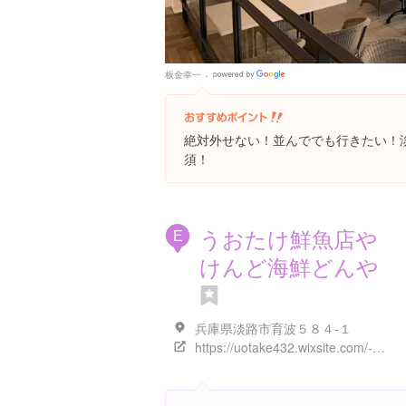
板金幸一
Google
Places
絶対外せない！並んででも行きたい！
須！
うおたけ鮮魚店や
E
けんど海鮮どんや
兵庫県淡路市育波５８４-１
https://uotake432.wixsite.com/-site