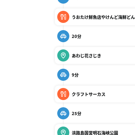
うおたけ鮮魚店やけんど海鮮どん
20分
あわじ花さじき
9分
クラフトサーカス
25分
淡路島国営明石海峡公園