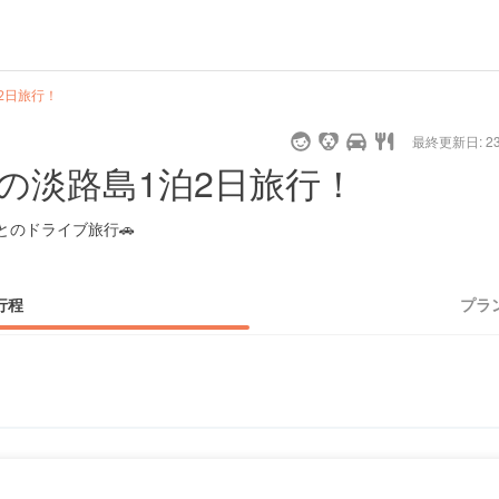
2日旅行！
最終更新日: 23/
の淡路島1泊2日旅行！
🐕とのドライブ旅行🚗
行程
プラ