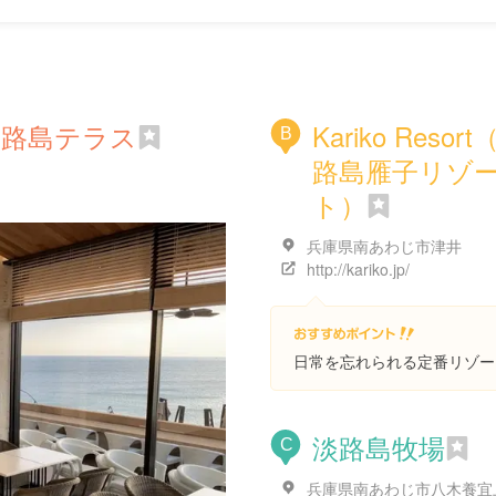
淡路島テラス
Kariko Resor
B
路島雁子リゾ
ト）
兵庫県南あわじ市津井
http://kariko.jp/
日常を忘れられる定番リゾー
淡路島牧場
C
兵庫県南あわじ市八木養宜