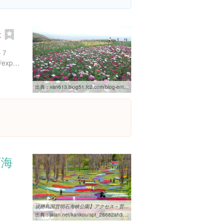
き
-７
https://www.instagram.com/explore/locations/802895474
出典：
van613.blog51.fc2.com/blog-entry-444.html
石海
０
淡路島国営明石海峡公園】アクセス・営業時間・料金情報 - じゃらんnet
出典：
jalan.net/kankou/spt_28682ah3332005488