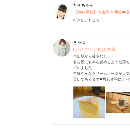
たそちゃん
【随時更新】名古屋お洒落❤️
行きたいところ
きゃほ
ほっとひといき(名古屋)
本山駅から徒歩1分。
名古屋にも本を読めるような落ち
ていました！
色鮮やかなクリームソーダが人気
置いてあります❤︎思わず手にとっ