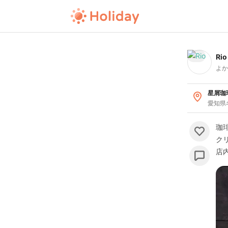
Rio
よか
星屑珈
愛知県
珈琲
クリ
店