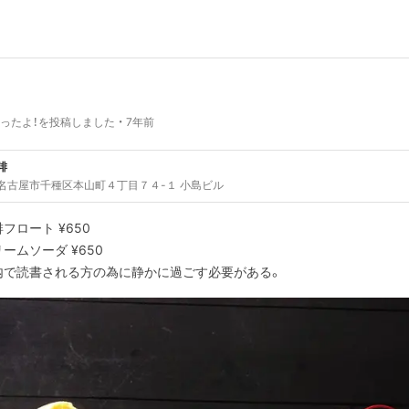
ったよ！を投稿しました
7年前
琲
名古屋市千種区本山町４丁目７４-１ 小島ビル
フロート ¥650
ームソーダ ¥650
内で読書される方の為に静かに過ごす必要がある。