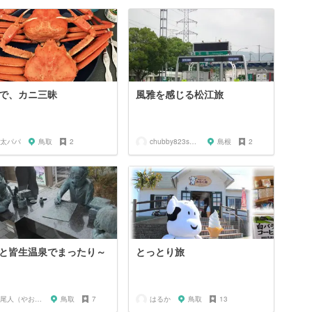
で、カニ三昧
風雅を感じる松江旅
太パパ
鳥取
2
chubby823san63
島根
2
と皆生温泉でまったり～
とっとり旅
八尾人（やおんちゅ）
鳥取
7
はるか
鳥取
13