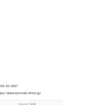
859-30-3857
tps://www.sanmaki-direct.jp/
Googleで検索