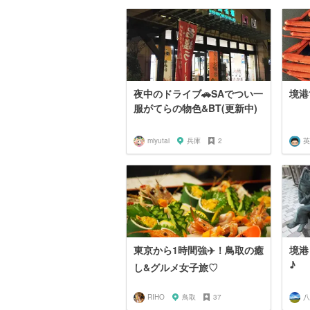
夜中のドライブ🚗SAでつい一
境港
服がてらの物色&BT(更新中)
miyutai
兵庫
2
英
東京から1時間強✈️！鳥取の癒
境港
♪
し&グルメ女子旅♡
RIHO
鳥取
37