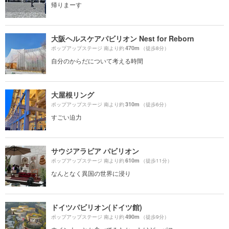
帰りまーす
大阪ヘルスケアパビリオン Nest for Reborn
470m
ポップアップステージ 南より約
（徒歩8分）
自分のからだについて考える時間
大屋根リング
310m
ポップアップステージ 南より約
（徒歩6分）
すごい迫力
サウジアラビア パビリオン
610m
ポップアップステージ 南より約
（徒歩11分）
なんとなく異国の世界に浸り
ドイツパビリオン(ドイツ館)
490m
ポップアップステージ 南より約
（徒歩9分）