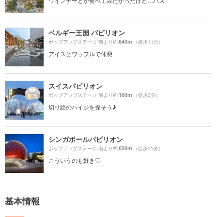
ウインナーとか食べてみたかったけど…パス
ベルギー王国 パビリオン
640m
ポップアップステージ 南より約
（徒歩11分）
アイスとワッフルで休憩
スイスパビリオン
160m
ポップアップステージ 南より約
（徒歩3分）
切り絵のハイジを探そう♪
シンガポールパビリオン
620m
ポップアップステージ 南より約
（徒歩11分）
こういうのも好き♡
基本情報