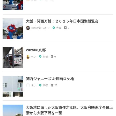
大阪・関西万博！２０２５年日本国際博覧会
関西が好っきゃねん
大阪
0
202508京都
ぺい
京都
0
関西ジャニーズ Jr映画ロケ地
すい
京都
23
大阪湾に面した大阪市住之江区。大阪府咲洲庁舎最上
階から大阪平野を一望