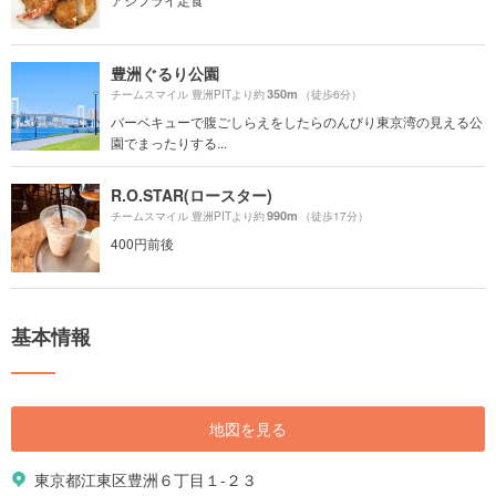
豊洲ぐるり公園
350m
チームスマイル 豊洲PITより約
（徒歩6分）
バーベキューで腹ごしらえをしたらのんびり東京湾の見える公
園でまったりする...
R.O.STAR(ロースター)
990m
チームスマイル 豊洲PITより約
（徒歩17分）
400円前後
基本情報
地図を見る
東京都江東区豊洲６丁目１-２３