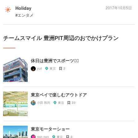
Holiday
2017年10月5日
#エンタメ
チームスマイル 豊洲PIT周辺のおでかけプラン
休日は豊洲でスポーツ🏃‍♀️
yuri
東京
2
東京ベイで楽しむアウトドア
小田 和尚
東京
23
東京モーターショー
non non
東京
3