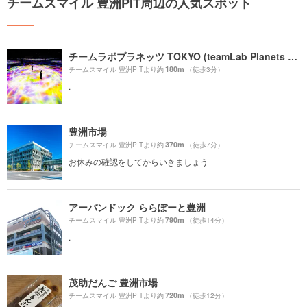
チームスマイル 豊洲PIT周辺の人気スポット
チームラボプラネッツ TOKYO (teamLab Planets TOKYO) DMM
180m
チームスマイル 豊洲PITより約
（徒歩3分）
.
豊洲市場
370m
チームスマイル 豊洲PITより約
（徒歩7分）
お休みの確認をしてからいきましょう
アーバンドック ららぽーと豊洲
790m
チームスマイル 豊洲PITより約
（徒歩14分）
.
茂助だんご 豊洲市場
720m
チームスマイル 豊洲PITより約
（徒歩12分）