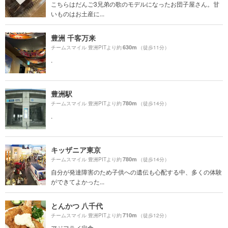
こちらはだんご3兄弟の歌のモデルになったお団子屋さん。甘
いものはお土産に...
豊洲 千客万来
630m
チームスマイル 豊洲PITより約
（徒歩11分）
.
豊洲駅
780m
チームスマイル 豊洲PITより約
（徒歩14分）
.
キッザニア東京
780m
チームスマイル 豊洲PITより約
（徒歩14分）
自分が発達障害のため子供への遺伝も心配する中、多くの体験
ができてよかった...
とんかつ 八千代
710m
チームスマイル 豊洲PITより約
（徒歩12分）
アジフライ定食