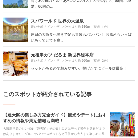
高さ300ｍのビル「あべのハルカス」の展望台で、58階、59
階、60階の...
スパワールド 世界の大温泉
630m
青いナポリ イン・ザ・パークより約
（徒歩11分）
連日の大阪食べ歩きで足も胃袋もパンパン！ お風呂もいっぱ
いあってとても癒...
元祖串カツ だるま 新世界総本店
660m
青いナポリ イン・ザ・パークより約
（徒歩12分）
セットがあるので頼みやすい。揚げたてにビール🍺最高！
このスポットが紹介されている記事
【通天閣の楽しみ方完全ガイド】観光やデートにおす
すめの情報や周辺情報も満載！
大阪新世界のシンボル「通天閣」その楽しみ方は登って景色を見るだけで
はありません。グルメやパワースポットなど子供から大人まで楽しめる見