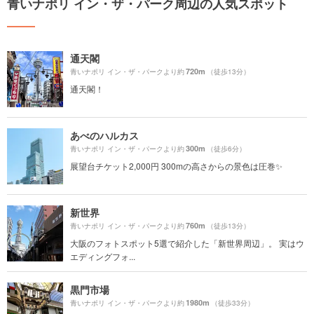
青いナポリ イン・ザ・パーク周辺の人気スポット
通天閣
720m
青いナポリ イン・ザ・パークより約
（徒歩13分）
通天閣！
あべのハルカス
300m
青いナポリ イン・ザ・パークより約
（徒歩6分）
展望台チケット2,000円 300mの高さからの景色は圧巻✨
新世界
760m
青いナポリ イン・ザ・パークより約
（徒歩13分）
大阪のフォトスポット5選で紹介した「新世界周辺」。 実はウ
エディングフォ...
黒門市場
1980m
青いナポリ イン・ザ・パークより約
（徒歩33分）