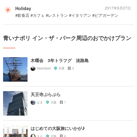
Holiday
2017年9月27日
#飲食店 #カフェ #レストラン #イタリアン #ビアガーデン
青いナポリ イン・ザ・パーク周辺のおでかけプラン
木曜会 3年トラフグ 淡路島
hisamiya3
兵庫
3
天王寺ぷらぷら
はま
大阪
1
はじめての大阪旅にいかが♪
さり
大阪
6