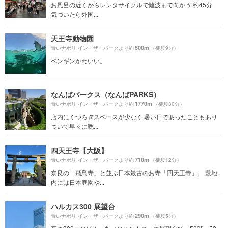
お風呂の近くからレンタサイクルで難波まで向かう 約45分
気づいたら外国...
天王寺動物園
500m
青いナポリ イン・ザ・パークより約
（徒歩9分）
ペンギンかわいい。
なんばパークス（なんばPARKS）
1770m
青いナポリ イン・ザ・パークより約
（徒歩30分）
店内にくつろぎスペースが少なく 暑い日であったこともあり
ついて早々に晩...
四天王寺【大阪】
710m
青いナポリ イン・ザ・パークより約
（徒歩12分）
奈良の「飛鳥寺」と並ぶ日本最古のお寺「四天王寺」。 敷地
内には日本庭園や...
ハルカス300 展望台
290m
青いナポリ イン・ザ・パークより約
（徒歩5分）