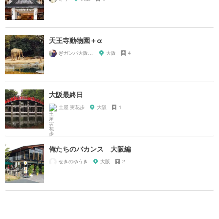
天王寺動物園＋α
@ガンバ大阪#Higashi1
大阪
4
大阪最終日
土屋 実花歩
大阪
1
俺たちのバカンス 大阪編
せきのゆうき
大阪
2