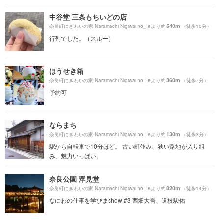
中谷堂 三条もちいどの店
540m
奈良町にぎわいの家 Naramachi Nigiwai-no_Ieより約
（徒歩10分）
行列でした。（スルー）
ほうせき箱
360m
奈良町にぎわいの家 Naramachi Nigiwai-no_Ieより約
（徒歩7分）
予約可
ならまち
130m
奈良町にぎわいの家 Naramachi Nigiwai-no_Ieより約
（徒歩3分）
駅から自転車で10分ほど。 古い町並み、狭い路地が入り組
み、魅力いっぱい。
奈良公園 浮見堂
820m
奈良町にぎわいの家 Naramachi Nigiwai-no_Ieより約
（徒歩14分）
なにわの仕事を学びまshow #3 西畑大吾、道枝駿佑