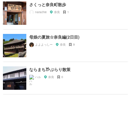
さくっと奈良町散歩
narachie
奈良
1
母娘の夏旅☆奈良編(2日目)
よよよっしー
奈良
9
ならまち𐂂ぶらり散策
ハル
奈良
0