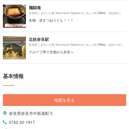
麺闘庵
530m
奈良町にぎわいの家 Naramachi Nigiwai-no_Ieより約
（徒歩9分）
名物、逆きつねうどん！！！
近鉄奈良駅
790m
奈良町にぎわいの家 Naramachi Nigiwai-no_Ieより約
（徒歩14分）
グループ席で京都から奈良へ
基本情報
地図を見る
奈良県奈良市中新屋町５
0742-20-1917