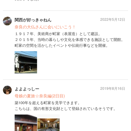
関西が好っきゃねん
2022年5月12日
奈良の大仏さんに会いにいこう！
１９１７年、美術商が町家（表屋造）として建設。
２０１５年、当時の暮らしや文化を体感できる施設として開館。
町家の空間を活かしたイベントや伝統行事などを開催。
よよよっしー
2019年8月16日
母娘の夏旅☆奈良編(2日目)
築100年を超える町家を見学できます。
こちらは、国の有形文化財として登録されているそうです。