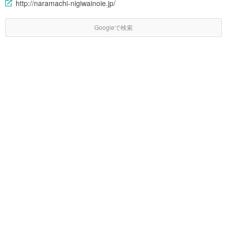
http://naramachi-nigiwainoie.jp/
Googleで検索