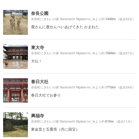
奈良公園
1440m
奈良町にぎわいの家 Naramachi Nigiwai-no_Ieより約
（徒歩25分）
鹿さんに鹿せんべいあげてきた かまれた
東大寺
1560m
奈良町にぎわいの家 Naramachi Nigiwai-no_Ieより約
（徒歩27分）
大仏！
春日大社
1710m
奈良町にぎわいの家 Naramachi Nigiwai-no_Ieより約
（徒歩29分）
春日大社でお参り
興福寺
610m
奈良町にぎわいの家 Naramachi Nigiwai-no_Ieより約
（徒歩11分）
東金堂と五重塔（共に国宝）