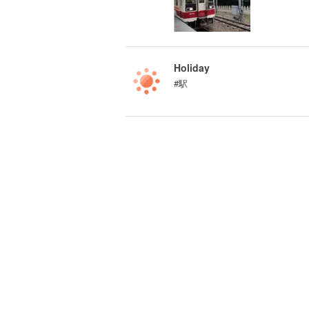
Holiday
#駅