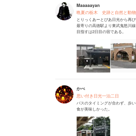
Maaaaayan
晩夏の栃木 史跡と自然と動物
とりっくあーとぴあ日光から再び
最寄りの高徳駅より東武鬼怒川線
目指すは2日目の宿である。
かべ
思い付き日光一泊二日
バスのタイミングが合わず、歩い
食が美味しかった。