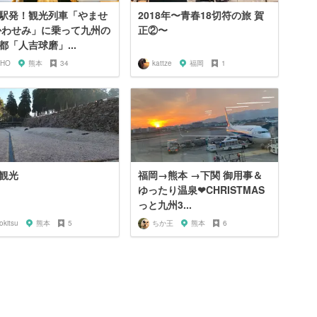
駅発！観光列車「やませ
2018年〜青春18切符の旅 賀
かわせみ」に乗って九州の
正②〜
都「人吉球磨」...
IHO
熊本
34
kattze
福岡
1
観光
福岡→熊本 →下関 御用事＆
ゆったり温泉❤CHRISTMAS
っと九州3...
okitsu
熊本
5
ちか王
熊本
6