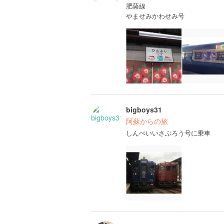
肥薩線
やませみかわせみ号
bigboys31
阿蘇からの旅
しんぺいいさぶろう号に乗車