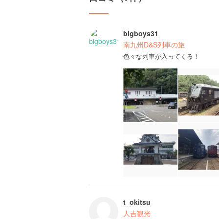
bigboys31
南九州D&S列車の旅
色々な列車が入ってくる！
t_okitsu
人吉観光