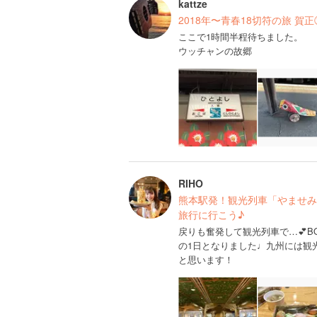
kattze
2018年〜青春18切符の旅 賀
ここで1時間半程待ちました。
ウッチャンの故郷
RIHO
熊本駅発！観光列車「やませみ
旅行に行こう♪
戻りも奮発して観光列車で…💕
の1日となりました♩九州には観
と思います！