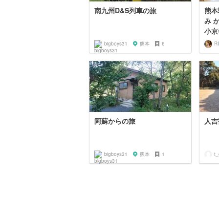
南九州D&S列車の旅
熊本
み 
小京
bigboys31
熊本
6
R
阿蘇からの旅
人吉
bigboys31
熊本
1
t_