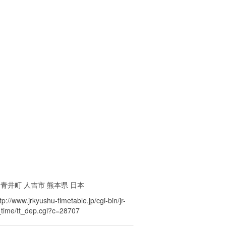
青井町 人吉市 熊本県 日本
tp://www.jrkyushu-timetable.jp/cgi-bin/jr-
_time/tt_dep.cgi?c=28707