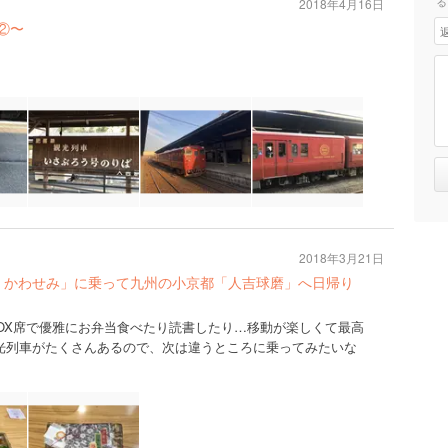
る
2018年4月16日
正②〜
2018年3月21日
 かわせみ」に乗って九州の小京都「人吉球磨」へ日帰り
BOX席で優雅にお弁当食べたり読書したり…移動が楽しくて最高
光列車がたくさんあるので、次は違うところに乗ってみたいな