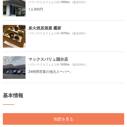
1960m
バウハウスカフェより約
（徒歩33分）
1人300円
炭火焼居酒屋 霧家
1670m
バウハウスカフェより約
（徒歩28分）
マックスバリュ国分店
1630m
バウハウスカフェより約
（徒歩28分）
24時間営業の地元スーパー。
基本情報
地図を見る