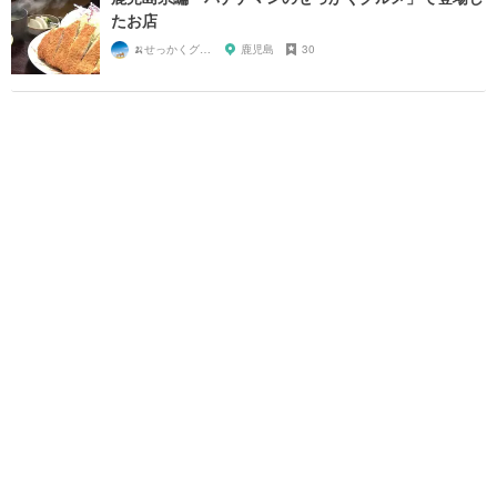
たお店
🍌せっかくグルメまにあ🍌
鹿児島
30