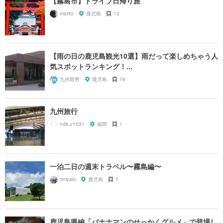
【霧島市】ドライブ日帰り旅
marito
鹿児島
13
【雨の日の鹿児島観光10選】雨だって楽しめちゃう人
気スポットランキング！...
九州雨男
鹿児島
16
九州旅行
ndk.u1031
福岡
1
一泊二日の週末トラベル〜霧島編〜
teriyaki
鹿児島
7
鹿児島県編「バナナマンのせっかくグルメ」で登場し