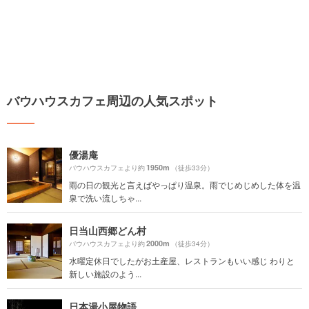
バウハウスカフェ周辺の人気スポット
優湯庵
1950m
バウハウスカフェより約
（徒歩33分）
雨の日の観光と言えばやっぱり温泉。雨でじめじめした体を温
泉で洗い流しちゃ...
日当山西郷どん村
2000m
バウハウスカフェより約
（徒歩34分）
水曜定休日でしたがお土産屋、レストランもいい感じ わりと
新しい施設のよう...
日本湯小屋物語