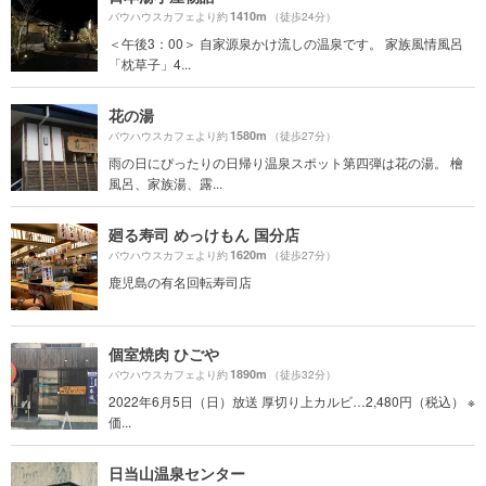
1410m
バウハウスカフェより約
（徒歩24分）
＜午後3：00＞ 自家源泉かけ流しの温泉です。 家族風情風呂
「枕草子」4...
花の湯
1580m
バウハウスカフェより約
（徒歩27分）
雨の日にぴったりの日帰り温泉スポット第四弾は花の湯。 檜
風呂、家族湯、露...
廻る寿司 めっけもん 国分店
1620m
バウハウスカフェより約
（徒歩27分）
鹿児島の有名回転寿司店
個室焼肉 ひごや
1890m
バウハウスカフェより約
（徒歩32分）
2022年6月5日（日）放送 厚切り上カルビ…2,480円（税込） ※
価...
日当山温泉センター