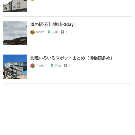
道の駅-石川/富山-2day
morim
石川
1
北陸いろいろスポットまとめ（博物館多め）
＊miki＊
富山
1