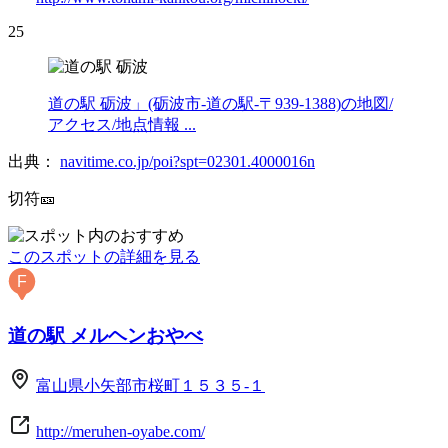
25
道の駅 砺波」(砺波市-道の駅-〒939-1388)の地図/
アクセス/地点情報 ...
出典：
navitime.co.jp/poi?spt=02301.4000016n
切符🎫
このスポットの詳細を見る
F
道の駅 メルヘンおやべ
富山県小矢部市桜町１５３５-１
http://meruhen-oyabe.com/