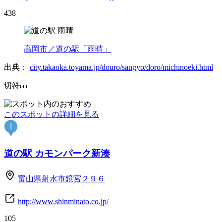
438
高岡市／道の駅「雨晴」
出典：
city.takaoka.toyama.jp/douro/sangyo/doro/michinoeki.html
切符🎫
このスポットの詳細を見る
I
道の駅 カモンパーク新湊
富山県射水市鏡宮２９６
http://www.shinminato.co.jp/
105