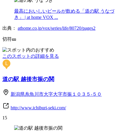
最高においしいビールが飲める「道の駅 うなづ
き」 | at home VOX ...
出典：
athome.co.jp/vox/series/life/80720/pages2
切符🎫
このスポットの詳細を見る
L
道の駅 越後市振の関
新潟県糸魚川市大字大字市振１０３５-５０
http://www.ichiburi-seki.com/
15