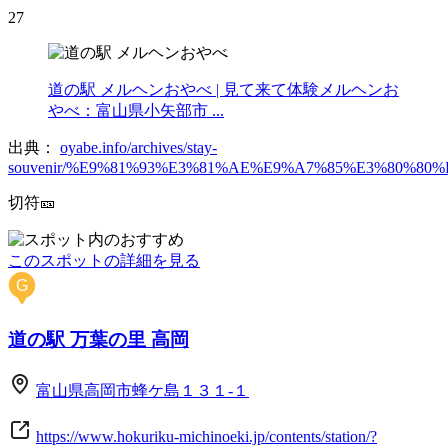
27
道の駅 メルヘンおやべ | 見て来て体験メルヘンお
やべ：富山県小矢部市 ...
出典：
oyabe.info/archives/stay-
souvenir/%E9%81%93%E3%81%AE%E9%A7%85%E3%80%8
切符🎫
このスポットの詳細を見る
G
道の駅 万葉の里 高岡
富山県高岡市蜂ケ島１３１-１
https://www.hokuriku-michinoeki.jp/contents/station/?