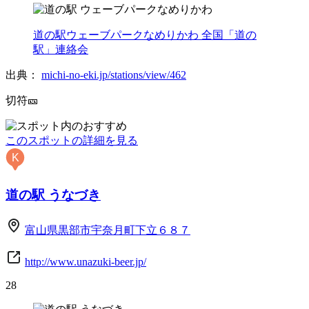
道の駅ウェーブパークなめりかわ 全国「道の
駅」連絡会
出典：
michi-no-eki.jp/stations/view/462
切符🎫
このスポットの詳細を見る
K
道の駅 うなづき
富山県黒部市宇奈月町下立６８７
http://www.unazuki-beer.jp/
28