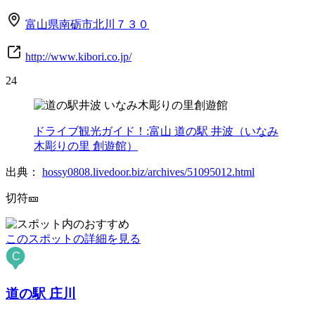
富山県南砺市北川７３０
http://www.kibori.co.jp/
24
ドライブ観光ガイド！:富山 道の駅 井波（いなみ
木彫りの里 創遊館）
出典：
hossy0808.livedoor.biz/archives/51095012.html
切符🎫
このスポットの詳細を見る
C
道の駅 庄川