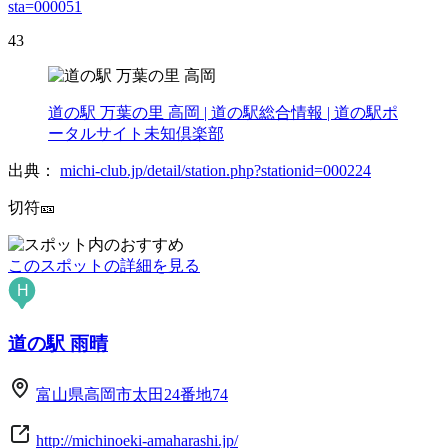
sta=000051
43
道の駅 万葉の里 高岡 | 道の駅総合情報 | 道の駅ポ
ータルサイト未知倶楽部
出典：
michi-club.jp/detail/station.php?stationid=000224
切符🎫
このスポットの詳細を見る
H
道の駅 雨晴
富山県高岡市太田24番地74
http://michinoeki-amaharashi.jp/