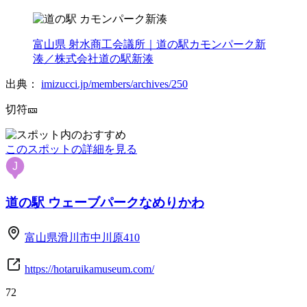
富山県 射水商工会議所｜道の駅カモンパーク新
湊／株式会社道の駅新湊
出典：
imizucci.jp/members/archives/250
切符🎫
このスポットの詳細を見る
J
道の駅 ウェーブパークなめりかわ
富山県滑川市中川原410
https://hotaruikamuseum.com/
72