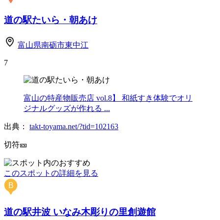
道の駅たいら・朝あけ
富山県南砺市東中江
7
富山の特産物販売店 vol.8】 和紙すき体験でオリ
ジナルグッズが作れる ...
出典：
takt-toyama.net/?tid=102163
切符🎫
このスポットの詳細を見る
B
道の駅井波 いなみ木彫りの里創遊館