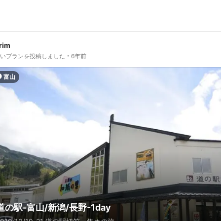
rim
しいプランを投稿しました
6年前
富山
道の駅-富山/新潟/長野-1day