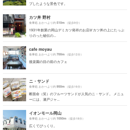
プしたような景色です。
カツ丼 野村
510m
食事処 おかべより約
（徒歩9分）
1931年創業の岡山デミカツ発祥のお店🥢カツ丼の上にたっぷ
りのった秘伝の...
cafe moyau
700m
食事処 おかべより約
（徒歩12分）
後楽園の目の前のカフェ
ニ・サンド
950m
食事処 おかべより約
（徒歩16分）
断面命（笑）のフルーツサンドが人気のニ・サンド。 メニュ
ーには、瀬戸ジャ...
イオンモール岡山
1050m
食事処 おかべより約
（徒歩18分）
広くてびっくり。