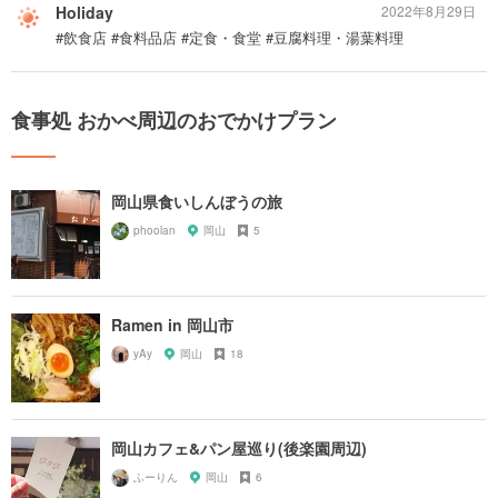
Holiday
2022年8月29日
#飲食店 #食料品店 #定食・食堂 #豆腐料理・湯葉料理
食事処 おかべ周辺のおでかけプラン
岡山県食いしんぼうの旅
phoolan
岡山
5
Ramen in 岡山市
yAy
岡山
18
岡山カフェ&パン屋巡り(後楽園周辺)
ふーりん
岡山
6