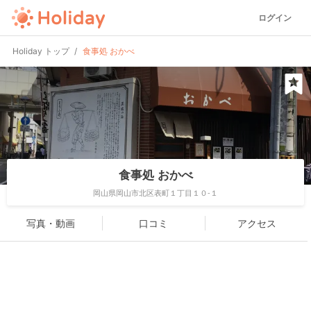
ログイン
Holiday トップ
食事処 おかべ
食事処 おかべ
岡山県岡山市北区表町１丁目１０-１
写真・動画
口コミ
アクセス