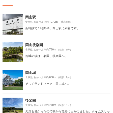
岡山駅
1070m
食事処 おかべより約
（徒歩18分）
新幹線で１時間半。岡山駅に到着です。
岡山後楽園
760m
食事処 おかべより約
（徒歩13分）
お城の後は三名園、後楽園へ。
岡山城
660m
食事処 おかべより約
（徒歩12分）
そしてランドマーク、岡山城へ。
後楽園
770m
食事処 おかべより約
（徒歩13分）
天気も良かったので朝から散歩に出かけました。タイムスリッ