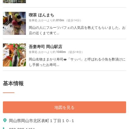
喫茶 ほんまち
810m
食事処 おかべより約
（徒歩14分）
岡山の人にフルーツパフェの人気店を教えてもらいました。お
店の近くまで来て...
吾妻寿司 岡山駅店
1040m
食事処 おかべより約
（徒歩18分）
岡山名物ままかり寿司🍣「サッパ」と呼ばれる小魚を酢漬けに
し手握ったお寿司...
基本情報
地図を見る
岡山県岡山市北区表町１丁目１０-１