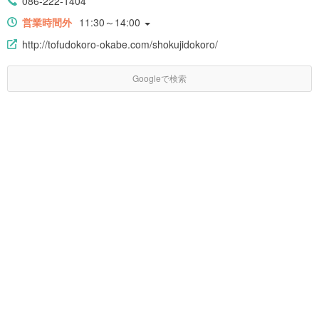
086-222-1404
営業時間外
11:30～14:00
http://tofudokoro-okabe.com/shokujidokoro/
Googleで検索