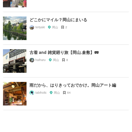
どこかにマイル？岡山にまいる
teriyaki
岡山
2
古着 and 雑貨廻り旅【岡山.倉敷】🚃
halharu
岡山
8
雨だから、はりきっておでかけ。岡山アート編
tabiholic
岡山
64