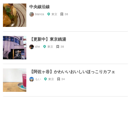
中央線沿線
bianca
東京
38
【更新中】東京銭湯
she
東京
38
【阿佐ヶ谷】かわいいおいしいほっこりカフェ
もい
東京
34