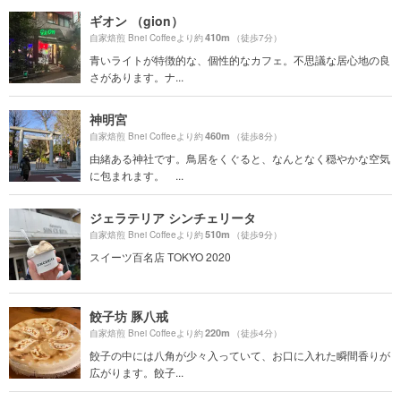
ギオン （gion）
410m
自家焙煎 Bnei Coffeeより約
（徒歩7分）
青いライトが特徴的な、個性的なカフェ。不思議な居心地の良
さがあります。ナ...
神明宮
460m
自家焙煎 Bnei Coffeeより約
（徒歩8分）
由緒ある神社です。鳥居をくぐると、なんとなく穏やかな空気
に包まれます。 ...
ジェラテリア シンチェリータ
510m
自家焙煎 Bnei Coffeeより約
（徒歩9分）
スイーツ百名店 TOKYO 2020
餃子坊 豚八戒
220m
自家焙煎 Bnei Coffeeより約
（徒歩4分）
餃子の中には八角が少々入っていて、お口に入れた瞬間香りが
広がります。餃子...