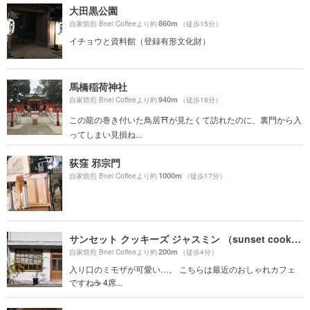
大田黒公園
860m
自家焙煎 Bnei Coffeeより約
（徒歩15分）
イチョウと資料館（登録有形文化財）
馬橋稲荷神社
940m
自家焙煎 Bnei Coffeeより約
（徒歩16分）
この龍の巻き付いた鳥居⛩が見たくて訪れたのに、裏門から入
ってしまい見損ね...
荻窪 邪宗門
1000m
自家焙煎 Bnei Coffeeより約
（徒歩17分）
サンセット クッキーズ ジャスミン （sunset cookies jasmine）
200m
自家焙煎 Bnei Coffeeより約
（徒歩4分）
入り口のミモザが可愛い…。 こちらは最近のおしゃれカフェ
ですね☕️ 4席...