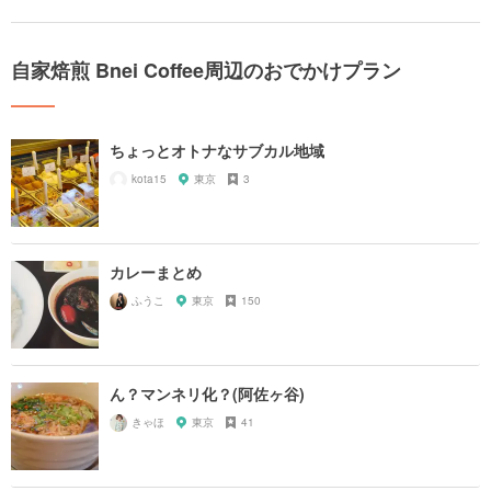
自家焙煎 Bnei Coffee周辺のおでかけプラン
ちょっとオトナなサブカル地域
kota15
東京
3
カレーまとめ
ふうこ
東京
150
ん？マンネリ化？(阿佐ヶ谷)
きゃほ
東京
41