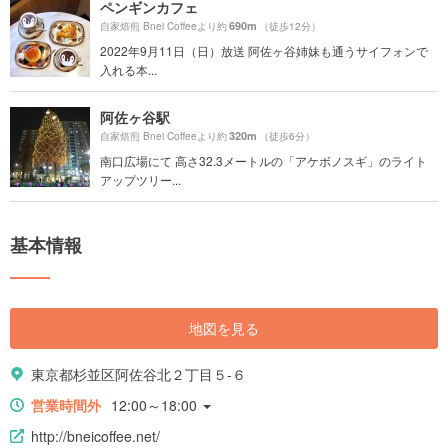
ペンギンカフェ
690m
自家焙煎 Bnei Coffeeより約
（徒歩12分）
2022年9月11日（日）放送 阿佐ヶ谷姉妹も通うサイフォンで
入れる本...
阿佐ヶ谷駅
320m
自家焙煎 Bnei Coffeeより約
（徒歩6分）
南口広場にて 高さ32.3メートルの「アケボノスギ」のライト
アップツリー...
基本情報
地図を見る
東京都杉並区阿佐谷北２丁目５-６
営業時間外
12:00～18:00
http://bneicoffee.net/