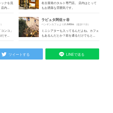
シックを流
名古屋発のタルト専門店。 店内はとって
内...
もお洒落な雰囲気です。
ラピュタ阿佐ヶ谷
640m
分）
ペンギンカフェより約
（徒歩11分）
「コンコ」
ミニシアターも入ってるんだよね。カフェ
そ...
もあるんだとか？前を通るだけでもと...
ツイートする
LINEで送る