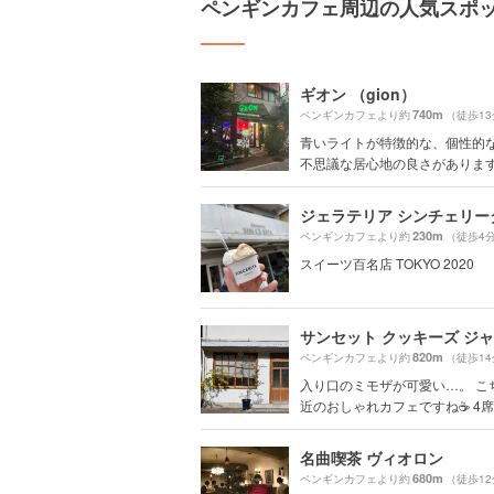
ペンギンカフェ周辺の人気スポ
ギオン （gion）
740m
ペンギンカフェより約
（徒歩1
青いライトが特徴的な、個性的
不思議な居心地の良さがあります。
ジェラテリア シンチェリー
230m
ペンギンカフェより約
（徒歩4
スイーツ百名店 TOKYO 2020
820m
ペンギンカフェより約
（徒歩1
入り口のミモザが可愛い…。 こ
近のおしゃれカフェですね☕️ 4席..
名曲喫茶 ヴィオロン
680m
ペンギンカフェより約
（徒歩1