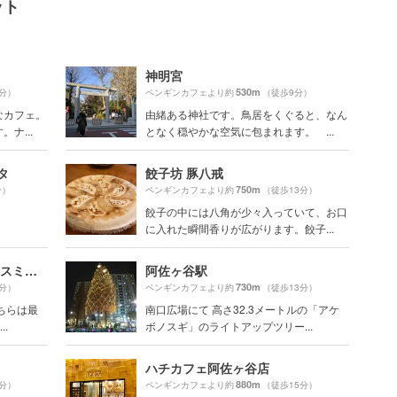
ット
神明宮
530m
3分）
ペンギンカフェより約
（徒歩9分）
なカフェ。
由緒ある神社です。鳥居をくぐると、なん
ナ...
となく穏やかな空気に包まれます。 ...
タ
餃子坊 豚八戒
750m
分）
ペンギンカフェより約
（徒歩13分）
餃子の中には八角が少々入っていて、お口
に入れた瞬間香りが広がります。餃子...
サンセット クッキーズ ジャスミン （sunset cookies jasmine）
阿佐ヶ谷駅
730m
4分）
ペンギンカフェより約
（徒歩13分）
ちらは最
南口広場にて 高さ32.3メートルの「アケ
.
ボノスギ」のライトアップツリー...
ハチカフェ阿佐ヶ谷店
880m
2分）
ペンギンカフェより約
（徒歩15分）