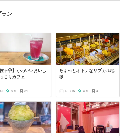
プラン
佐ヶ谷】かわいいおいし
ちょっとオトナなサブカル地
っこりカフェ
域
い
東京
34
kota15
東京
3