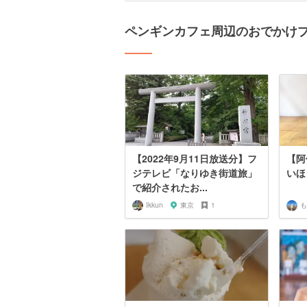
ペンギンカフェ周辺のおでかけ
【2022年9月11日放送分】フ
【阿
ジテレビ「なりゆき街道旅」
いほ
で紹介されたお...
Ikkun
東京
1
も