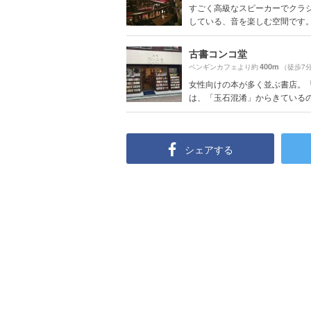
すごく高級なスピーカーでクラ
している、音を楽しむ空間です。店
古書コンコ堂
400m
ペンギンカフェより約
（徒歩7
女性向けの本が多く並ぶ書店。
は、「玉石混淆」からきているのだ
シェアする