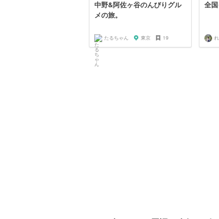
中野&阿佐ヶ谷のんびりグル
全国
メの旅。
たるちゃん
東京
19
れ