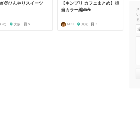
🍧🍨ひんやりスイーツ
【キンプリ カフェまとめ】担
当カラー編🍰☕️
ス
い
る
いな
大阪
5
MIKI
東京
3