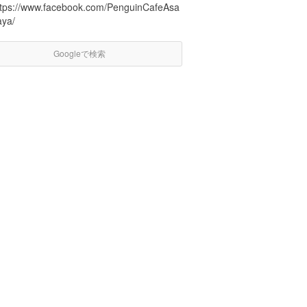
ttps://www.facebook.com/PenguinCafeAsa
aya/
Googleで検索