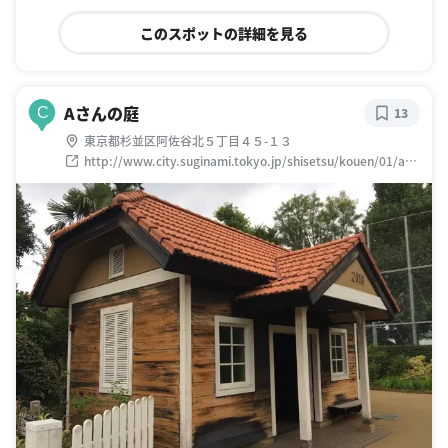
このスポットの詳細を見る
Aさんの庭
C
13
東京都杉並区阿佐谷北５丁目４５-１３
http://www.city.suginami.tokyo.jp/shisetsu/kouen/01/asa
gayakita/1007059.html