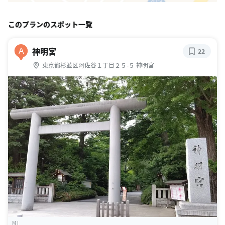
このプランのスポット一覧
神明宮
A
22
東京都杉並区阿佐谷１丁目２５-５ 神明宮
M I