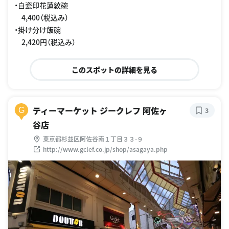
・白瓷印花蓮紋碗
4,400（税込み）
・掛け分け飯碗
2,420円（税込み）
このスポットの詳細を見る
ティーマーケット ジークレフ 阿佐ヶ
G
3
谷店
東京都杉並区阿佐谷南１丁目３３-９
http://www.gclef.co.jp/shop/asagaya.php