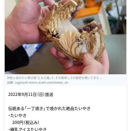
阿佐ヶ谷のたい焼き屋「ともえ庵」で、その美味しさの秘密を聞いてきた ...
出典：
suginami-lovers.asahi.com/tomoe_an
2022年9月11日（日）放送
伝統ある「一丁焼き」で焼かれた絶品たいやき
・たいやき
200円（税込み）
・練乳アイスたいやき