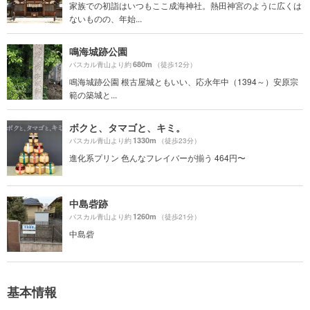
家族での初詣はいつもここ成海神社。熱田神宮のように広くは
ないものの、年始...
鳴海城跡公園
680m
パスカル青山より約
（徒歩12分）
鳴海城跡公園 根古屋城ともいい、応永年中（1394～）安原宗
範の築城と...
ボクと、タマゴと、キミ。
1330m
パスカル青山より約
（徒歩23分）
進化系プリン 色んなフレイバーが揃う 464円〜
中島砦跡
1260m
パスカル青山より約
（徒歩21分）
中島砦
基本情報