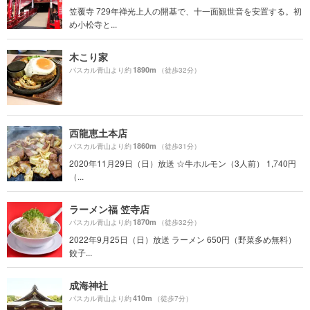
笠覆寺 729年禅光上人の開基で、十一面観世音を安置する。初
め小松寺と...
木こり家
1890m
パスカル青山より約
（徒歩32分）
西龍恵土本店
1860m
パスカル青山より約
（徒歩31分）
2020年11月29日（日）放送 ☆牛ホルモン（3人前） 1,740円
（...
ラーメン福 笠寺店
1870m
パスカル青山より約
（徒歩32分）
2022年9月25日（日）放送 ラーメン 650円（野菜多め無料）
餃子...
成海神社
410m
パスカル青山より約
（徒歩7分）