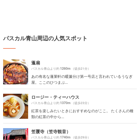
パスカル青山周辺の人気スポット
蓬扇
1260m
パスカル青山より約
（徒歩21分）
あの有名な蓬莱軒の暖簾分け第一号店と言われているうなぎ
屋。ここのひつまぶ...
ロージー・ティーハウス
1370m
パスカル青山より約
（徒歩23分）
紅茶を楽しみたいときにおすすめなのがここ。 たくさんの種
類の紅茶の中から...
笠覆寺（笠寺観音）
1740m
パスカル青山より約
（徒歩29分）