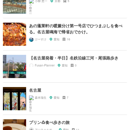
小柳 恵一
京都
5
あの蓬莱軒の暖簾分け第一号店でひつまぶしを食べ
る。名古屋鳴海で帰省おでかけ。
けーすけ
愛知
16
【名古屋発着・半日】名鉄沿線三河・尾張路歩き
Fusan-Planner
愛知
0
名古屋
森本瑞生
愛知
7
プリン🍮食べ歩きの旅
アツラエおすすめ旅プラン！
愛知
11