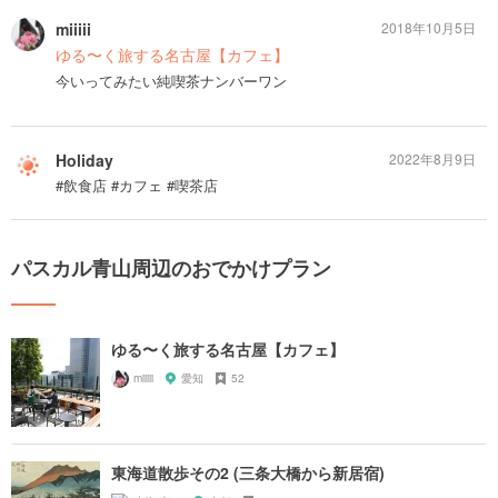
miiiii
2018年10月5日
ゆる〜く旅する名古屋【カフェ】
今いってみたい純喫茶ナンバーワン
Holiday
2022年8月9日
#飲食店 #カフェ #喫茶店
パスカル青山周辺のおでかけプラン
ゆる〜く旅する名古屋【カフェ】
miiiii
愛知
52
東海道散歩その2 (三条大橋から新居宿)