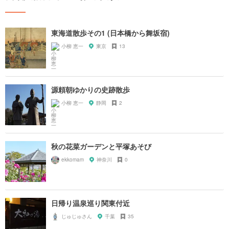
東海道散歩その1 (日本橋から舞坂宿)
小柳 恵一
東京
13
源頼朝ゆかりの史跡散歩
小柳 恵一
静岡
2
秋の花菜ガーデンと平塚あそび
ekkomam
神奈川
0
日帰り温泉巡り関東付近
じゅじゅさん
千葉
35