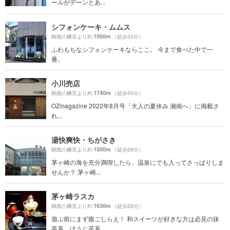
ールがデーンとあ...
シフォンケーキ・ムムス
1950m
鶴嶺八幡宮より約
（徒歩33分）
ふわもちなシフォンケーキならここ。 今まで食べた中で一
番。
小川売店
1740m
鶴嶺八幡宮より約
（徒歩30分）
OZmagazine 2022年8月号「大人の夏休み 湘南へ」に掲載さ
れ...
湯快爽快・ちがさき
1500m
鶴嶺八幡宮より約
（徒歩26分）
茅ヶ崎の海を充分満喫したら、温泉にでも入ってさっぱりしま
せんか？ 茅ヶ崎...
茅ヶ崎ラスカ
1630m
鶴嶺八幡宮より約
（徒歩28分）
遊ぶ前にまず腹ごしらえ！ 和スイーツが好きな方は必見の抹
茶系、ほうじ茶系...