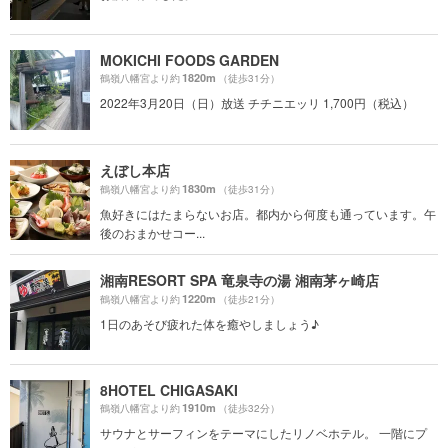
MOKICHI FOODS GARDEN
1820m
鶴嶺八幡宮より約
（徒歩31分）
2022年3月20日（日）放送 チチニエッリ 1,700円（税込）
えぼし本店
1830m
鶴嶺八幡宮より約
（徒歩31分）
魚好きにはたまらないお店。都内から何度も通っています。午
後のおまかせコー...
湘南RESORT SPA 竜泉寺の湯 湘南茅ヶ崎店
1220m
鶴嶺八幡宮より約
（徒歩21分）
1日のあそび疲れた体を癒やしましょう♪
8HOTEL CHIGASAKI
1910m
鶴嶺八幡宮より約
（徒歩32分）
サウナとサーフィンをテーマにしたリノベホテル。 一階にプ