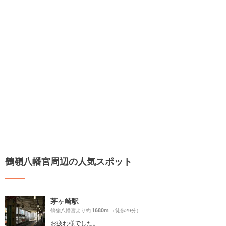
鶴嶺八幡宮周辺の人気スポット
茅ヶ崎駅
1680m
鶴嶺八幡宮より約
（徒歩29分）
お疲れ様でした。