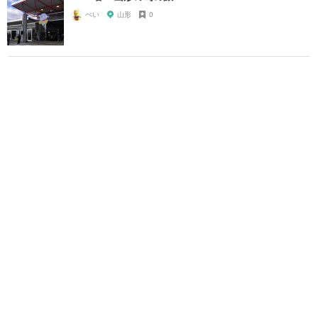
ぺい
山形
0