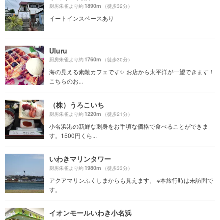
1890m
厨房朱雀より約
（徒歩32分）
イートインスペースあり
Uluru
1760m
厨房朱雀より約
（徒歩30分）
海の見える素敵カフェです✨ お店から太平洋が一望できます！
こちらのお...
（株）うろこいち
1220m
厨房朱雀より約
（徒歩21分）
小名浜港の新鮮な刺身をお手頃な価格で食べることができま
す。1500円くら...
いわきマリンタワー
1980m
厨房朱雀より約
（徒歩33分）
アクアマリンふくしまからも見えます。 ※本旅行時は未訪問で
す。
イオンモールいわき小名浜