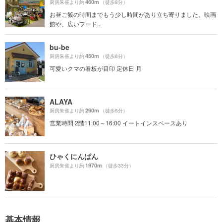
460m
厨房朱雀より約
（徒歩8分）
お昼ご飯の時間までもう少し時間があり立ち寄りました。映画
館や、広いフード...
bu-be
450m
厨房朱雀より約
（徒歩8分）
可愛いクマの看板が目印 定休日 月
ALAYA
290m
厨房朱雀より約
（徒歩5分）
営業時間 2階11:00～16:00 イートインスペースあり
ひゃくにんぱん
1970m
厨房朱雀より約
（徒歩33分）
基本情報