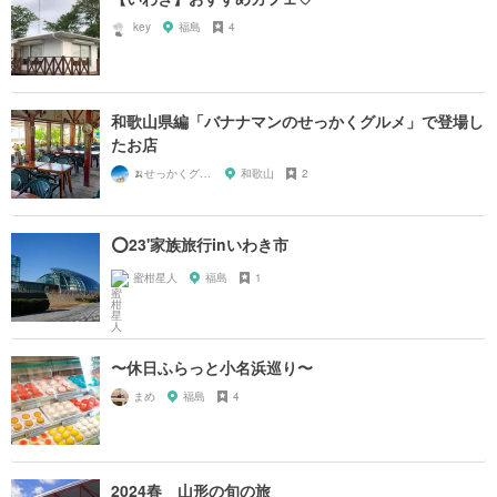
key
福島
4
和歌山県編「バナナマンのせっかくグルメ」で登場し
たお店
🍌せっかくグルメまにあ🍌
和歌山
2
⭕️23'家族旅行inいわき市
蜜柑星人
福島
1
〜休日ふらっと小名浜巡り〜
まめ
福島
4
2024春 山形の旬の旅