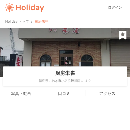
ログイン
Holiday トップ
厨房朱雀
厨房朱雀
福島県いわき市小名浜蛭川南１-４９
写真・動画
口コミ
アクセス