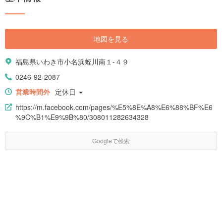
地図を見る
福島県いわき市小名浜蛭川南１-４９
0246-92-2087
営業時間外
定休日
https://m.facebook.com/pages/%E5%8E%A8%E6%88%BF%E6
%9C%B1%E9%9B%80/308011282634328
Googleで検索