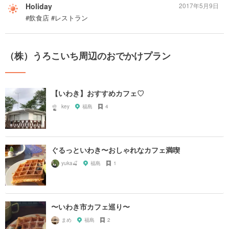
Holiday
2017年5月9日
#飲食店 #レストラン
（株）うろこいち周辺のおでかけプラン
【いわき】おすすめカフェ♡
key
福島
4
ぐるっといわき〜おしゃれなカフェ満喫
yuka🍒
福島
1
〜いわき市カフェ巡り〜
まめ
福島
2