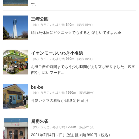
す。
三崎公園
840m
（株）うろこいちより約
（徒歩15分）
晴れた休日にピクニックでもすると 楽しいですよね🥪
イオンモールいわき小名浜
910m
（株）うろこいちより約
（徒歩16分）
お昼ご飯の時間までもう少し時間があり立ち寄りました。映画
館や、広いフード...
bu-be
1560m
（株）うろこいちより約
（徒歩26分）
可愛いクマの看板が目印 定休日 月
厨房朱雀
1220m
（株）うろこいちより約
（徒歩21分）
2021年7月4日（日）放送 担々麺 990円（税込）