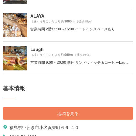
ALAYA
1060m
（株）うろこいちより約
（徒歩18分）
営業時間 2階11:00～16:00 イートインスペースあり
Laugh
960m
（株）うろこいちより約
（徒歩16分）
営業時間 9:00～20:00 無休 サンドウィッチ＆コーヒーLau...
基本情報
地図を見る
福島県いわき市小名浜栄町６６-４０