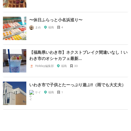
〜休日ふらっと小名浜巡り〜
まめ
福島
4
【福島県いわき市】ネクストブレイク間違いなし！い
わき市のオシャカフェ最新...
Holiday編集部
福島
33
いわき市で子供とたーっぷり遊ぶ‼︎（雨でも大丈夫）
ケイ
福島
1