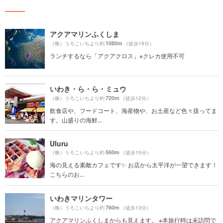
アクアマリンふくしま
1080m
（株）うろこいちより約
（徒歩19分）
ランチするなら「アクアクロス」※クレカ使用不可
いわき・ら・ら・ミュウ
720m
（株）うろこいちより約
（徒歩12分）
飲食店や、フードコート、海産物や、お土産など色々扱ってま
す。山盛りの海鮮...
Uluru
560m
（株）うろこいちより約
（徒歩10分）
海の見える素敵カフェです✨ お店から太平洋が一望できます！
こちらのお...
いわきマリンタワー
760m
（株）うろこいちより約
（徒歩13分）
アクアマリンふくしまからも見えます。 ※本旅行時は未訪問で