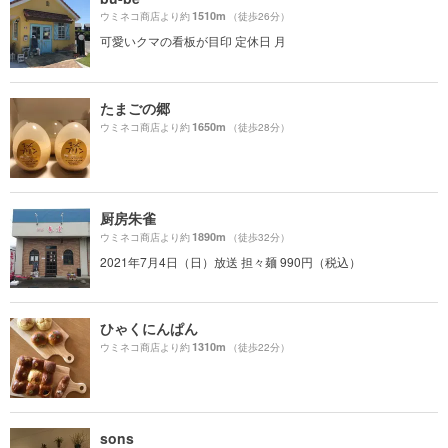
1510m
ウミネコ商店より約
（徒歩26分）
可愛いクマの看板が目印 定休日 月
たまごの郷
1650m
ウミネコ商店より約
（徒歩28分）
厨房朱雀
1890m
ウミネコ商店より約
（徒歩32分）
2021年7月4日（日）放送 担々麺 990円（税込）
ひゃくにんぱん
1310m
ウミネコ商店より約
（徒歩22分）
sons