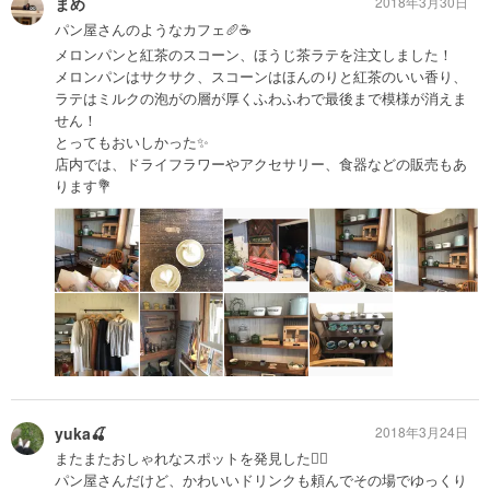
まめ
2018年3月30日
パン屋さんのようなカフェ🥖☕️
メロンパンと紅茶のスコーン、ほうじ茶ラテを注文しました！
メロンパンはサクサク、スコーンはほんのりと紅茶のいい香り、
ラテはミルクの泡がの層が厚くふわふわで最後まで模様が消えま
せん！
とってもおいしかった✨
店内では、ドライフラワーやアクセサリー、食器などの販売もあ
ります💐
yuka🍒
2018年3月24日
またまたおしゃれなスポットを発見した✌🏻️
パン屋さんだけど、かわいいドリンクも頼んでその場でゆっくり