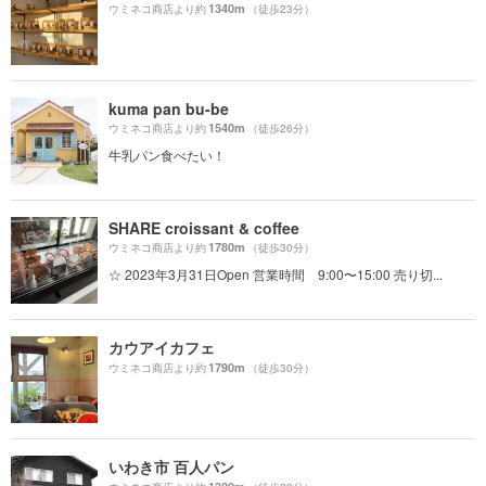
1340m
ウミネコ商店より約
（徒歩23分）
kuma pan bu-be
1540m
ウミネコ商店より約
（徒歩26分）
牛乳パン食べたい！
SHARE croissant & coffee
1780m
ウミネコ商店より約
（徒歩30分）
☆ 2023年3月31日Open 営業時間 9:00〜15:00 売り切...
カウアイカフェ
1790m
ウミネコ商店より約
（徒歩30分）
いわき市 百人パン