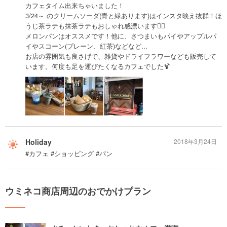
カフェタイム出来ちゃいました！
3/24～ のクリームソーダ(青と緑あります)はインスタ映え抜群！ほ
うじ茶ラテも抹茶ラテもおしゃれ感漂います👍🏻
メロンパンはオススメです！他に、さつまいもパイやアップルパ
イやスコーン(プレーン、紅茶)などなど...
お店の雰囲気も良さげで、雑貨やドライフラワーなども販売して
います。何度も足を運びたくなるカフェでした🍹
Holiday
2018年3月24日
#カフェ #ショッピング #パン
ウミネコ商店周辺のおでかけプラン