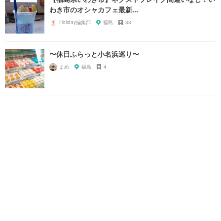
わき市のオシャカフェ最新...
Holiday編集部
福島
33
〜休日ふらっと小名浜巡り〜
まめ
福島
4