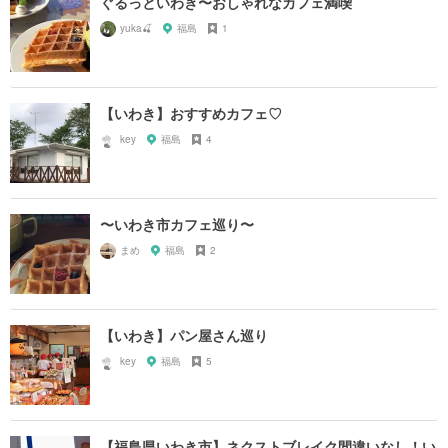
ぐるっといわき〜おしゃれなカフェ満喫
yuka🍒
福島
1
【いわき】おすすめカフェ♡
key
福島
4
〜いわき市カフェ巡り〜
まめ
福島
2
【いわき】パン屋さん巡り
key
福島
5
【福島県いわき市】ネクストブレイク間違いなし！い