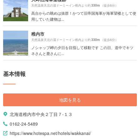
330m
天然温泉天北の湯ドーミーイン稚内より約
（徒歩6分）
高台からの眺めは抜群！かつて旧帝国海軍が海軍望楼として使
用していた建物は...
稚内市
330m
天然温泉天北の湯ドーミーイン稚内より約
（徒歩6分）
ノシャップ岬の夕日を目指して移動です この日、道中でキツ
ネさんと鹿さんに...
基本情報
地図を見る
北海道稚内市中央２丁目７-１３
0162-24-5489
https://www.hotespa.net/hotels/wakkanai/