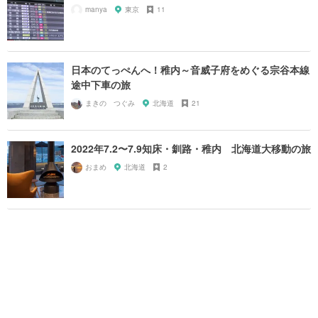
manya
東京
11
日本のてっぺんへ！稚内～音威子府をめぐる宗谷本線
途中下車の旅
まきの つぐみ
北海道
21
2022年7.2〜7.9知床・釧路・稚内 北海道大移動の旅
おまめ
北海道
2