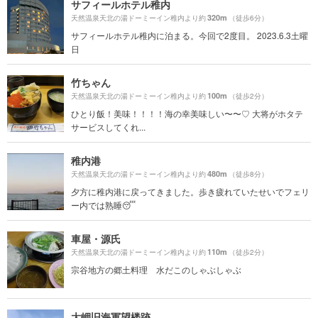
サフィールホテル稚内
320m
天然温泉天北の湯ドーミーイン稚内より約
（徒歩6分）
サフィールホテル稚内に泊まる。今回で2度目。 2023.6.3土曜
日
竹ちゃん
100m
天然温泉天北の湯ドーミーイン稚内より約
（徒歩2分）
ひとり飯！美味！！！！海の幸美味しい〜〜♡ 大将がホタテ
サービスしてくれ...
稚内港
480m
天然温泉天北の湯ドーミーイン稚内より約
（徒歩8分）
夕方に稚内港に戻ってきました。歩き疲れていたせいでフェリ
ー内では熟睡😴
車屋・源氏
110m
天然温泉天北の湯ドーミーイン稚内より約
（徒歩2分）
宗谷地方の郷土料理 水だこのしゃぶしゃぶ
大岬旧海軍望楼跡