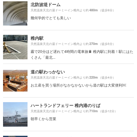
北防波堤ドーム
480m
天然温泉天北の湯ドーミーイン稚内より約
（徒歩9分）
幾何学的でとても美しい
稚内駅
270m
天然温泉天北の湯ドーミーイン稚内より約
（徒歩5分）
霧で20分ほど遅れて4時間の電車旅🚆 稚内駅に到着！駅にはた
くさん「最北...
道の駅わっかない
220m
天然温泉天北の湯ドーミーイン稚内より約
（徒歩4分）
お土産を買う場所がなかなかないから道の駅は大変便利￼
ハートランドフェリー 稚内港のりば
710m
天然温泉天北の湯ドーミーイン稚内より約
（徒歩12分）
朝早くから営業