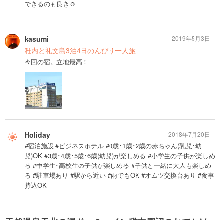
できるのも良き☺️
kasumi
2019年5月3日
稚内と礼文島3泊4日のんびり一人旅
今回の宿。立地最高！
Holiday
2018年7月20日
#宿泊施設 #ビジネスホテル #0歳･1歳･2歳の赤ちゃん(乳児･幼
児)OK #3歳･4歳･5歳･6歳(幼児)が楽しめる #小学生の子供が楽しめ
る #中学生･高校生の子供が楽しめる #子供と一緒に大人も楽しめ
る #駐車場あり #駅から近い #雨でもOK #オムツ交換台あり #食事
持込OK